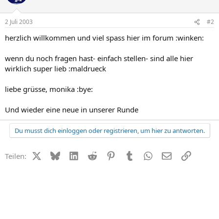
2 Juli 2003
#2
herzlich willkommen und viel spass hier im forum :winken:
wenn du noch fragen hast- einfach stellen- sind alle hier
wirklich super lieb :maldrueck
liebe grüsse, monika :bye:
Und wieder eine neue in unserer Runde
Du musst dich einloggen oder registrieren, um hier zu antworten.
X (Twitter)
Bluesky
LinkedIn
Reddit
Pinterest
Tumblr
WhatsApp
E-Mail
Link
Teilen: