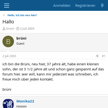
Anmelden
Registrieren
Hallo, ich bin neu hier!
Hallo
E
E
brüni
2 Juli 2003
r
r
s
s
brüni
B
t
t
Guest
e
e
l
l
l
l
2 Juli 2003
#1
e
t
r
a
ich bin die Brüni, neu hier, 37 jahre alt, habe einen kleinen
m
sohn, der ist 3 1/2 jahre alt und schon ganz gespannt auf das
forum hier. wer will, kann mir jederzeit was schreiben, ich
freue mich über jeden kontakt.
brüni
Monika22
Hmmm