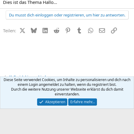
Dies ist das Thema Hallo...
Du musst dich einloggen oder registrieren, um hier zu antworten.
X (Twitter)
Bluesky
LinkedIn
Reddit
Pinterest
Tumblr
WhatsApp
E-Mail
Link
Teilen:
Hallo, ich bin neu hier!
Diese Seite verwendet Cookies, um Inhalte zu personalisieren und dich nach
einem Login angemeldet zu halten, wenn du registriert bist.
Durch die weitere Nutzung unserer Webseite erklärst du dich damit
Kontakt
Nutzungsbedingungen
Datenschutz
Hilfe
R
einverstanden.
S
S
®
Community platform by XenForo
© 2010-2026 XenForo Ltd.
Akzeptieren
Erfahre mehr…