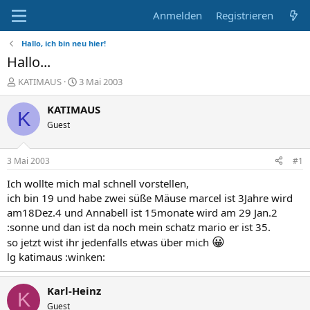
Anmelden
Registrieren
Hallo, ich bin neu hier!
Hallo...
E
E
KATIMAUS
3 Mai 2003
r
r
s
s
KATIMAUS
K
t
t
Guest
e
e
l
l
l
l
3 Mai 2003
#1
e
t
r
a
Ich wollte mich mal schnell vorstellen,
m
ich bin 19 und habe zwei süße Mäuse marcel ist 3Jahre wird
am18Dez.4 und Annabell ist 15monate wird am 29 Jan.2
:sonne und dan ist da noch mein schatz mario er ist 35.
😀
so jetzt wist ihr jedenfalls etwas über mich
lg katimaus :winken:
Karl-Heinz
K
Guest