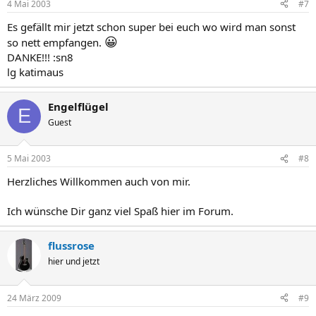
4 Mai 2003
#7
Es gefällt mir jetzt schon super bei euch wo wird man sonst
😀
so nett empfangen.
DANKE!!! :sn8
lg katimaus
Engelflügel
E
Guest
5 Mai 2003
#8
Herzliches Willkommen auch von mir.
Ich wünsche Dir ganz viel Spaß hier im Forum.
flussrose
hier und jetzt
24 März 2009
#9