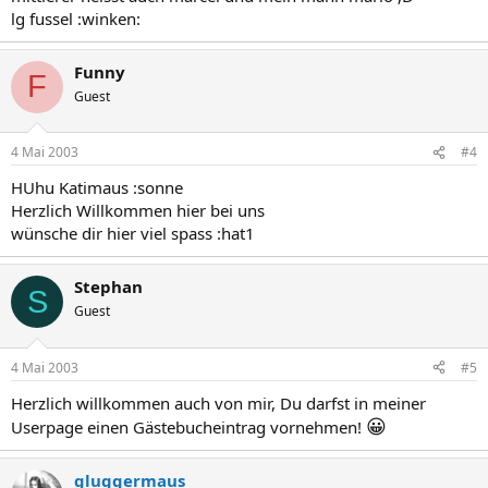
lg fussel :winken:
Funny
F
Guest
4 Mai 2003
#4
HUhu Katimaus :sonne
Herzlich Willkommen hier bei uns
wünsche dir hier viel spass :hat1
Stephan
S
Guest
4 Mai 2003
#5
Herzlich willkommen auch von mir, Du darfst in meiner
😀
Userpage einen Gästebucheintrag vornehmen!
gluggermaus