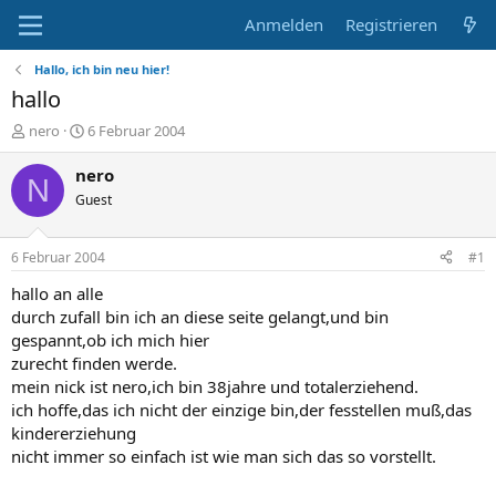
Anmelden
Registrieren
Hallo, ich bin neu hier!
hallo
E
E
nero
6 Februar 2004
r
r
s
s
nero
N
t
t
Guest
e
e
l
l
l
l
6 Februar 2004
#1
e
t
r
a
hallo an alle
m
durch zufall bin ich an diese seite gelangt,und bin
gespannt,ob ich mich hier
zurecht finden werde.
mein nick ist nero,ich bin 38jahre und totalerziehend.
ich hoffe,das ich nicht der einzige bin,der fesstellen muß,das
kindererziehung
nicht immer so einfach ist wie man sich das so vorstellt.