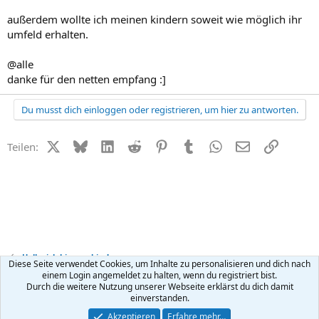
außerdem wollte ich meinen kindern soweit wie möglich ihr
umfeld erhalten.
@alle
danke für den netten empfang :]
Du musst dich einloggen oder registrieren, um hier zu antworten.
X (Twitter)
Bluesky
LinkedIn
Reddit
Pinterest
Tumblr
WhatsApp
E-Mail
Link
Teilen:
Hallo, ich bin neu hier!
Diese Seite verwendet Cookies, um Inhalte zu personalisieren und dich nach
einem Login angemeldet zu halten, wenn du registriert bist.
Durch die weitere Nutzung unserer Webseite erklärst du dich damit
Kontakt
Nutzungsbedingungen
Datenschutz
Hilfe
R
einverstanden.
S
S
®
Community platform by XenForo
© 2010-2026 XenForo Ltd.
Akzeptieren
Erfahre mehr…