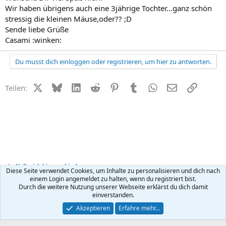
Wir haben übrigens auch eine 3jährige Tochter...ganz schön
stressig die kleinen Mäuse,oder?? ;D
Sende liebe Grüße
Casami :winken:
Du musst dich einloggen oder registrieren, um hier zu antworten.
X (Twitter)
Bluesky
LinkedIn
Reddit
Pinterest
Tumblr
WhatsApp
E-Mail
Link
Teilen:
Hallo, ich bin neu hier!
Diese Seite verwendet Cookies, um Inhalte zu personalisieren und dich nach
einem Login angemeldet zu halten, wenn du registriert bist.
Durch die weitere Nutzung unserer Webseite erklärst du dich damit
Kontakt
Nutzungsbedingungen
Datenschutz
Hilfe
R
einverstanden.
S
S
®
Community platform by XenForo
© 2010-2026 XenForo Ltd.
Akzeptieren
Erfahre mehr…