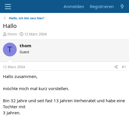
Anmelden
Registrieren
Hallo, ich bin neu hier!
Hallo
E
E
thom
12 März 2004
r
r
s
s
thom
T
t
t
Guest
e
e
l
l
l
l
12 März 2004
#1
e
t
r
a
Hallo zusammen,
m
möchte mich mal kurz vorstellen.
Bin 32 Jahre und seit fast 13 Jahren Verheiratet und habe eine
Tochter mit
3 Jahren.