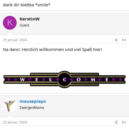
dank dir biettka *smile*
KerstinW
K
Guest
25 Januar 2004
#4
Na dann: Herzlich willkommen und viel Spaß hier!
mausepieps
ZwergenMama
25 Januar 2004
#5