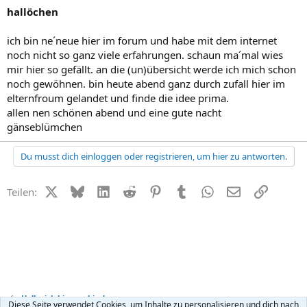
hallöchen
ich bin ne´neue hier im forum und habe mit dem internet
noch nicht so ganz viele erfahrungen. schaun ma´mal wies
mir hier so gefällt. an die (un)übersicht werde ich mich schon
noch gewöhnen. bin heute abend ganz durch zufall hier im
elternfroum gelandet und finde die idee prima.
allen nen schönen abend und eine gute nacht
gänseblümchen
Du musst dich einloggen oder registrieren, um hier zu antworten.
X (Twitter)
Bluesky
LinkedIn
Reddit
Pinterest
Tumblr
WhatsApp
E-Mail
Link
Teilen:
Hallo, ich bin neu hier!
Diese Seite verwendet Cookies, um Inhalte zu personalisieren und dich nach