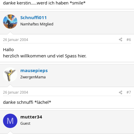
danke kerstin.....werd ich haben *smile*
Schnuffi011
Namhaftes Mitglied
26 Januar 2004
#6
Hallo
herzlich willkommen und viel Spass hier.
mausepieps
ZwergenMama
26 Januar 2004
#7
danke schnuffi *lächel*
mutter34
M
Guest