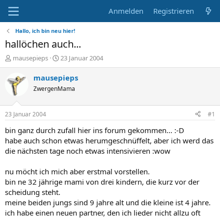
Anmelden
Registrieren
Hallo, ich bin neu hier!
hallöchen auch...
E
E
mausepieps
23 Januar 2004
r
r
s
s
mausepieps
t
t
ZwergenMama
e
e
l
l
l
l
23 Januar 2004
#1
e
t
r
a
bin ganz durch zufall hier ins forum gekommen... :-D
m
habe auch schon etwas herumgeschnüffelt, aber ich werd das
die nächsten tage noch etwas intensivieren :wow
nu möcht ich mich aber erstmal vorstellen.
bin ne 32 jährige mami von drei kindern, die kurz vor der
scheidung steht.
meine beiden jungs sind 9 jahre alt und die kleine ist 4 jahre.
ich habe einen neuen partner, den ich lieder nicht allzu oft