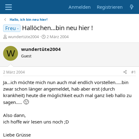
Anmelden
Registrieren
Hallo, ich bin neu hier!
Hallöchen...bin neu hier !
Freu -
E
E
wundertüte2004
2 März 2004
r
r
s
s
wundertüte2004
W
t
t
Guest
e
e
l
l
l
l
2 März 2004
#1
e
t
r
a
Ja...ich möchte mich nun auch mal endlich vorstellen.....bin
m
zwar schon länger angemeldet, hab aber erst (durch
krankheit) heute die möglichkeit euch mal ganz lieb hallo zu
🙂
sagen.....
Also dann,
ich hoffe wir lesen uns noch ;D
Liebe Grüsse