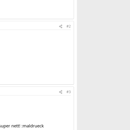
#2
#3
super nett! :maldrueck