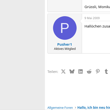
Grüssli, Monika
9 Mai 2009
P
Hallöchen zus
Pusher1
Aktives Mitglied
X (Twitter)
Bluesky
LinkedIn
Reddit
Pinter
Teilen:
Allgemeine Foren
Hallo, ich bin neu hi