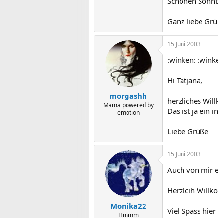
Schönen Sonnt
Ganz liebe Grüß
15 Juni 2003
:winken: :wink
Hi Tatjana,
morgashh
herzliches Wil
Mama powered by
Das ist ja ein 
emotion
Liebe Grüße
15 Juni 2003
Auch von mir e
Herzlcih Willk
Monika22
Viel Spass hier
Hmmm