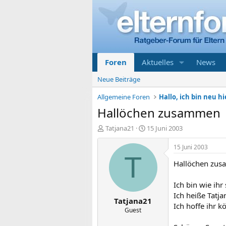
Foren
Aktuelles
News
Neue Beiträge
Allgemeine Foren
Hallo, ich bin neu hi
Hallöchen zusammen
E
E
Tatjana21
15 Juni 2003
r
r
s
s
15 Juni 2003
t
t
T
Hallöchen zu
e
e
l
l
l
l
Ich bin wie ihr
e
t
Ich heiße Tatj
Tatjana21
r
a
Ich hoffe ihr k
m
Guest