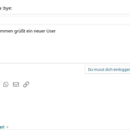
 :bye:
ammen grüßt ein neuer User
Du musst dich einloggen
est
Tumblr
WhatsApp
E-Mail
Link
er!