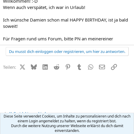
Willkommen! :-D
Wenn auch verspätet, ich war in Urlaub!
Ich wünsche Damien schon mal HAPPY BIRTHDAY, ist ja bald
soweit!
Für Fragen rund ums Forum, bitte PN an meinereiner
Du musst dich einloggen oder registrieren, um hier zu antworten.
X (Twitter)
Bluesky
LinkedIn
Reddit
Pinterest
Tumblr
WhatsApp
E-Mail
Link
Teilen:
Hallo, ich bin neu hier!
Diese Seite verwendet Cookies, um Inhalte zu personalisieren und dich nach
einem Login angemeldet zu halten, wenn du registriert bist.
Durch die weitere Nutzung unserer Webseite erklärst du dich damit
Kontakt
Nutzungsbedingungen
Datenschutz
Hilfe
R
einverstanden.
S