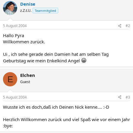
Denise
z.Z.t.U.
Teammitglied
5 August 2004
#2
Hallo Pyra
Willkommen zurück.
Ui , ich sehe gerade dein Damien hat am selben Tag
😀
Geburtstag wie mein Enkelkind Angel
Elchen
E
Guest
5 August 2004
#3
Wusste ich es doch,daß ich Deinen Nick kenne.... :-D
Herzlich Willkommen zurück und viel Spaß wie vor einem Jahr
:bye: