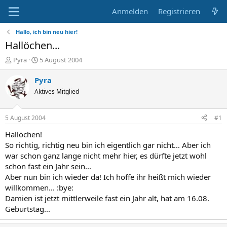
Anmelden
Registrieren
Hallo, ich bin neu hier!
Hallöchen...
E
E
Pyra
5 August 2004
r
r
s
s
Pyra
t
t
Aktives Mitglied
e
e
l
l
l
l
5 August 2004
#1
e
t
r
a
Hallöchen!
m
So richtig, richtig neu bin ich eigentlich gar nicht... Aber ich
war schon ganz lange nicht mehr hier, es dürfte jetzt wohl
schon fast ein Jahr sein...
Aber nun bin ich wieder da! Ich hoffe ihr heißt mich wieder
willkommen... :bye:
Damien ist jetzt mittlerweile fast ein Jahr alt, hat am 16.08.
Geburtstag...