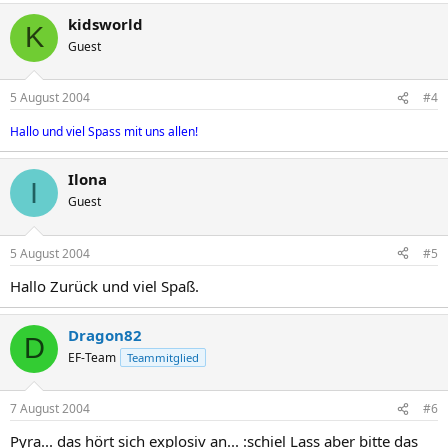
kidsworld
K
Guest
5 August 2004
#4
Hallo und viel Spass mit uns allen!
Ilona
I
Guest
5 August 2004
#5
Hallo Zurück und viel Spaß.
Dragon82
D
EF-Team
Teammitglied
7 August 2004
#6
Pyra... das hört sich explosiv an... :schiel Lass aber bitte das