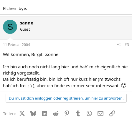
Elchen :bye:
sanne
S
Guest
11 Februar 2004
#3
Willkommen, Birgit! :sonne
Ich bin auch noch nicht lang hier und hab' mich eigentlich nie
richtig vorgestellt.
Da ich berufstätig bin, bin ich oft nur kurz hier (mittwochs
🙂
hab' ich frei ;-) ), aber ich finde es immer sehr interessant!
Du musst dich einloggen oder registrieren, um hier zu antworten.
X (Twitter)
Bluesky
LinkedIn
Reddit
Pinterest
Tumblr
WhatsApp
E-Mail
Link
Teilen: