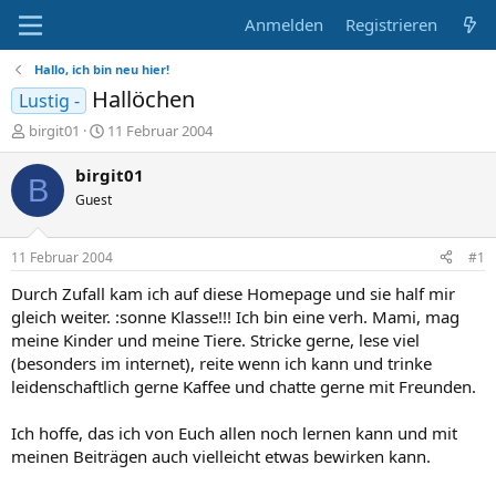
Anmelden
Registrieren
Hallo, ich bin neu hier!
Hallöchen
Lustig -
E
E
birgit01
11 Februar 2004
r
r
s
s
birgit01
B
t
t
Guest
e
e
l
l
l
l
11 Februar 2004
#1
e
t
r
a
Durch Zufall kam ich auf diese Homepage und sie half mir
m
gleich weiter. :sonne Klasse!!! Ich bin eine verh. Mami, mag
meine Kinder und meine Tiere. Stricke gerne, lese viel
(besonders im internet), reite wenn ich kann und trinke
leidenschaftlich gerne Kaffee und chatte gerne mit Freunden.
Ich hoffe, das ich von Euch allen noch lernen kann und mit
meinen Beiträgen auch vielleicht etwas bewirken kann.