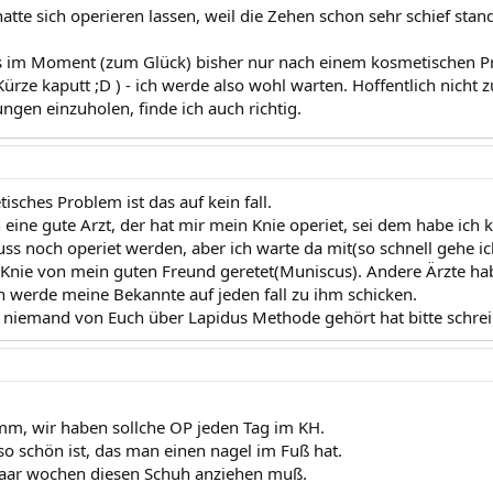
atte sich operieren lassen, weil die Zehen schon sehr schief sta
es im Moment (zum Glück) bisher nur nach einem kosmetischen P
Kürze kaputt ;D ) - ich werde also wohl warten. Hoffentlich nicht z
gen einzuholen, finde ich auch richtig.
isches Problem ist das auf kein fall.
 eine gute Arzt, der hat mir mein Knie operiet, sei dem habe ich
s noch operiet werden, aber ich warte da mit(so schnell gehe ich
t Knie von mein guten Freund geretet(Muniscus). Andere Ärzte ha
h werde meine Bekannte auf jeden fall zu ihm schicken.
niemand von Euch über Lapidus Methode gehört hat bitte schrei
imm, wir haben sollche OP jeden Tag im KH.
so schön ist, das man einen nagel im Fuß hat.
aar wochen diesen Schuh anziehen muß.