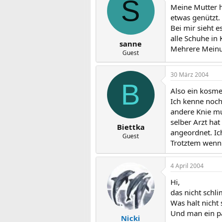
S
Meine Mutter h
etwas genützt.
Bei mir sieht 
alle Schuhe in 
sanne
Mehrere Meinun
Guest
30 März 2004
B
Also ein kosmet
Ich kenne noch
andere Knie mus
selber Arzt ha
Biettka
angeordnet. Ic
Guest
Trotztem wenn 
4 April 2004
Hi,
das nicht schl
Was halt nicht 
Und man ein p
Nicki