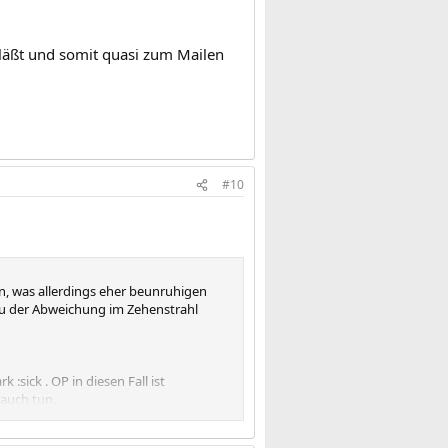
rläßt und somit quasi zum Mailen
#10
n, was allerdings eher beunruhigen
 zu der Abweichung im Zehenstrahl
:sick . OP in diesen Fall ist
auch tun.
🙁
sen. Das beunruhig etwas.