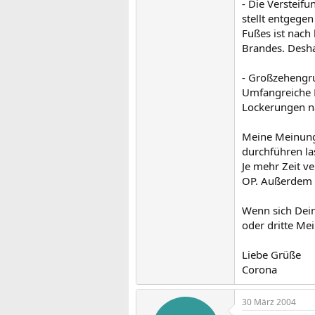
- Die Versteifu
stellt entgegen
Fußes ist nach
Brandes. Desha
- Großzehengr
Umfangreiche 
Lockerungen n
Meine Meinung:
durchführen la
Je mehr Zeit ve
OP. Außerdem i
Wenn sich Deine
oder dritte Me
Liebe Grüße
Corona
30 März 2004