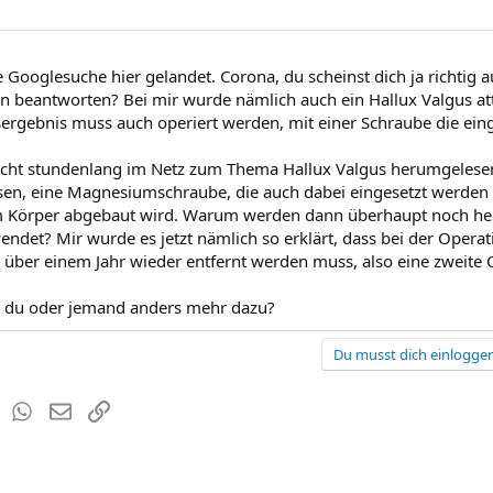
e Googlesuche hier gelandet. Corona, du scheinst dich ja richtig 
n beantworten? Bei mir wurde nämlich auch ein Hallux Valgus att
rgebnis muss auch operiert werden, mit einer Schraube die eing
 echt stundenlang im Netz zum Thema Hallux Valgus herumgelese
en, eine Magnesiumschraube, die auch dabei eingesetzt werden 
im Körper abgebaut wird. Warum werden dann überhaupt noch he
ndet? Mir wurde es jetzt nämlich so erklärt, dass bei der Operat
 über einem Jahr wieder entfernt werden muss, also eine zweite 
ßt du oder jemand anders mehr dazu?
Du musst dich einloggen
est
Tumblr
WhatsApp
E-Mail
Link