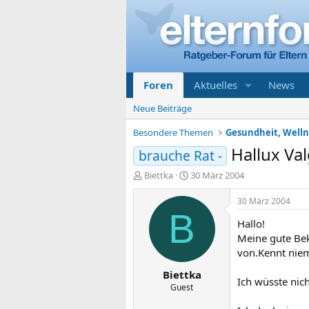
Foren
Aktuelles
News
Neue Beiträge
Besondere Themen
Gesundheit, Welln
Hallux Va
brauche Rat -
E
E
Biettka
30 März 2004
r
r
s
s
30 März 2004
t
t
B
Hallo!
e
e
l
l
Meine gute Bek
l
l
von.Kennt nie
e
t
Biettka
r
a
Ich wüsste nich
m
Guest