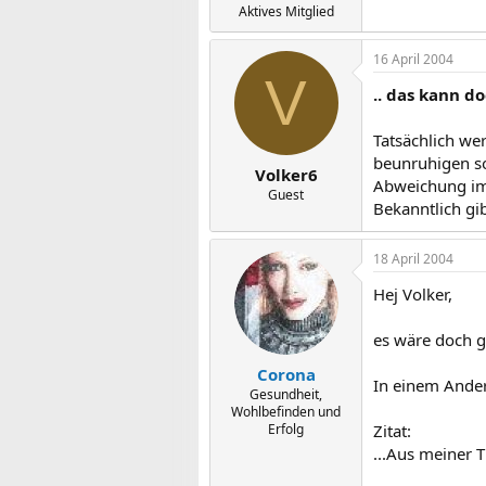
Aktives Mitglied
16 April 2004
V
.. das kann d
Tatsächlich we
beunruhigen so
Volker6
Abweichung im
Guest
Bekanntlich gib
18 April 2004
Hej Volker,
es wäre doch g
Corona
In einem Ande
Gesundheit,
Wohlbefinden und
Erfolg
Zitat:
...Aus meiner 