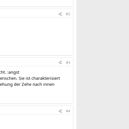
#2
#3
ht. :angst
schen. Sie ist charakterisiert
ehung der Zehe nach innen
#4