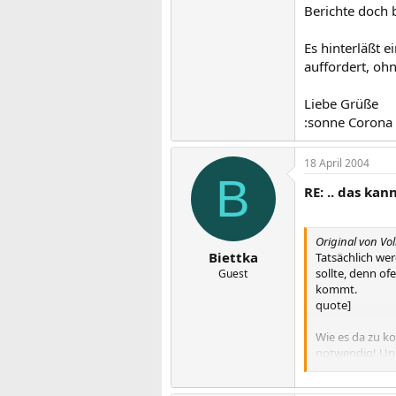
Berichte doch b
Es hinterläßt 
auffordert, ohn
Liebe Grüße
:sonne Corona
18 April 2004
B
RE: .. das kan
Original von Vo
Biettka
Tatsächlich we
sollte, denn o
Guest
kommt.
quote]
Wie es da zu ko
notwendig! Und
Ich bin einfach