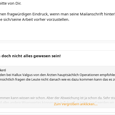
itte von Dir.
einen fragwürdigen Eindruck, wenn man seine Mailanschrift hinte
e sich/seine Arbeit vorher vorzustellen.
n doch nicht alles gewesen sein!
lker6
rden bei Hallux Valgus von den Ärzten hauptsächlich Operationen empfohle
fensichtlich fragen die Leute nicht danach wie es dazu kommen kann das es
mmen kann wissen wir schon. Aber der Abweichung ist ja schon da. Sehr stark 
 alles andere Wisenwertes können wir in Zukunft nutzten. Und werden wir 
Zum Vergrößern anklicken....
 auf die suche nach die beste OP Methode. Über Lapidus ist nicht viel zu le