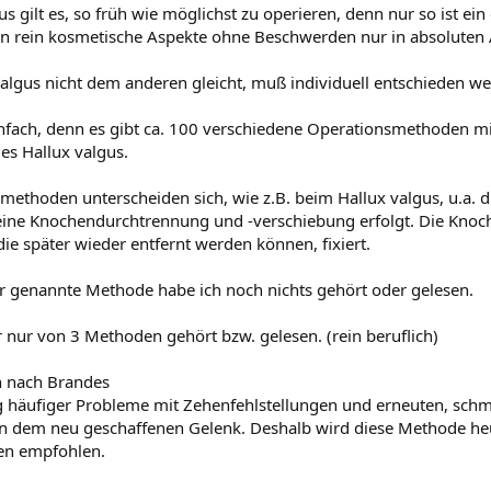
us gilt es, so früh wie möglichst zu operieren, denn nur so ist ei
ten rein kosmetische Aspekte ohne Beschwerden nur in absoluten
valgus nicht dem anderen gleicht, muß individuell entschieden 
einfach, denn es gibt ca. 100 verschiedene Operationsmethoden mi
es Hallux valgus.
methoden unterscheiden sich, wie z.B. beim Hallux valgus, u.a. d
eine Knochendurchtrennung und -verschiebung erfolgt. Die Knoc
ie später wieder entfernt werden können, fixiert.
r genannte Methode habe ich noch nichts gehört oder gelesen.
r nur von 3 Methoden gehört bzw. gelesen. (rein beruflich)
n nach Brandes
tig häufiger Probleme mit Zehenfehlstellungen und erneuten, sch
in dem neu geschaffenen Gelenk. Deshalb wird diese Methode he
ten empfohlen.