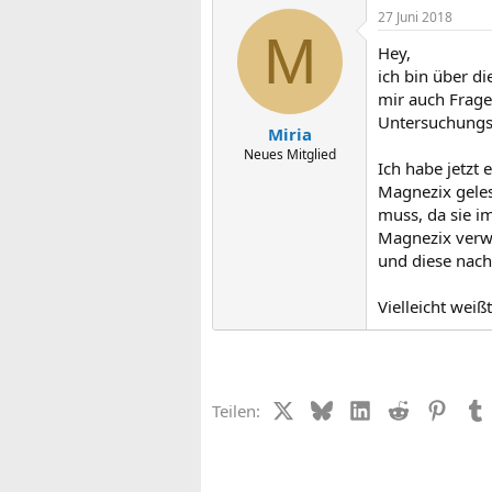
27 Juni 2018
M
Hey,
ich bin über di
mir auch Frage
Untersuchungse
Miria
Neues Mitglied
Ich habe jetzt
Magnezix geles
muss, da sie 
Magnezix verwe
und diese nach
Vielleicht wei
X (Twitter)
Bluesky
LinkedIn
Reddit
Pinter
Teilen: