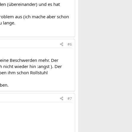
nden (übereinander) und es hat
roblem aus (ich mache aber schon
u lange.
#6
 keine Beschwerden mehr. Der
 nicht wieder hin :angst ). Der
ben ihm schon Rollstuhl
ben.
#7