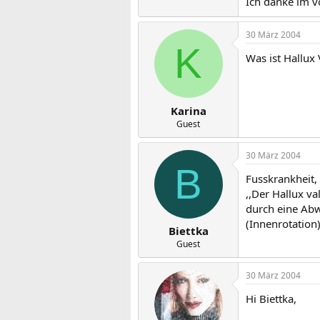
Ich danke im v
30 März 2004
K
Was ist Hallux 
Karina
Guest
30 März 2004
B
Fusskrankheit,
,,Der Hallux v
durch eine Ab
(Innenrotation
Biettka
Guest
30 März 2004
Hi Biettka,