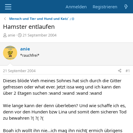
Anmelden
Registrieren
Mensch und Tier und Hund und Katz´ ;-))
Hamster entlaufen
E
E
anie
21 September 2004
r
r
s
s
anie
t
t
*rauchfrei*
e
e
l
l
l
l
21 September 2004
#1
e
t
r
a
Dieses blöde Vieh meines Sohnes hat sich durch die Gitter
m
gefressen oder what ever. Jetzt issa weg und ich kann den
über 2 Etagen suchen :wand :wand :wand :wand
Wie lange kann der denn überleben? Und wie schaffe ich es,
denn vor den Hunden bzw Lina und somit dem sicheren Tod
zu bewahren ?( ?( ?(
Boah ich wollt ihn nie...ich mag ihn nicht( ermich übrigens