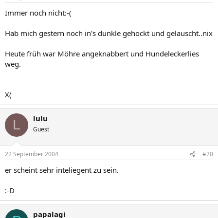
Immer noch nicht:-(
Hab mich gestern noch in's dunkle gehockt und gelauscht..nix
Heute früh war Möhre angeknabbert und Hundeleckerlies
weg.
X(
lulu
L
Guest
22 September 2004
#20
er scheint sehr inteliegent zu sein.
:-D
papalagi