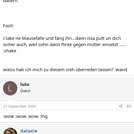
ballern.
Fazit:
I take ne Mausefalle und fang ihn...dann issa putt un dich
sicher auch, weil sohn dann flinte gegen mutter einsetzt ......
:shake
wieso hab ich mich zu diesem vieh überreden lassen? :wand
lulu
L
Guest
21 September 2004
#9
:wow :wow :wow :lhg
Galaxie