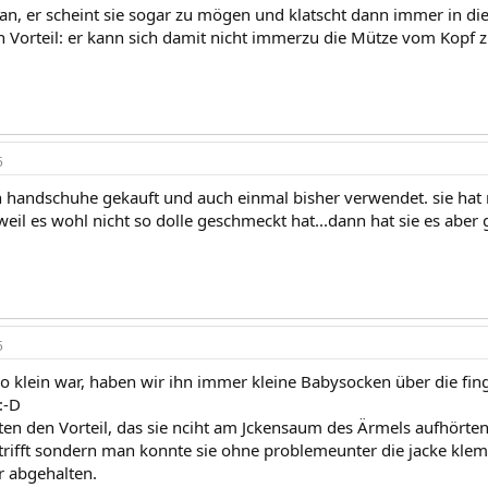
 an, er scheint sie sogar zu mögen und klatscht dann immer in 
Vorteil: er kann sich damit nicht immerzu die Mütze vom Kopf ziehen!
5
 handschuhe gekauft und auch einmal bisher verwendet. sie hat 
weil es wohl nicht so dolle geschmeckt hat...dann hat sie es abe
5
so klein war, haben wir ihn immer kleine Babysocken über die fin
:-D
ten den Vorteil, das sie nciht am Jckensaum des Ärmels aufhörte
trifft sondern man konnte sie ohne problemeunter die jacke kl
r abgehalten.