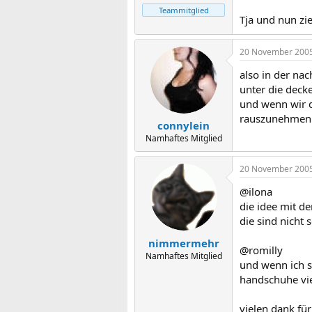
Teammitglied
Tja und nun zi
20 November 200
also in der nac
unter die decke
und wenn wir d
rauszunehmen.
connylein
Namhaftes Mitglied
20 November 200
@ilona
die idee mit de
die sind nicht
nimmermehr
@romilly
Namhaftes Mitglied
und wenn ich s
handschuhe vie
vielen dank für