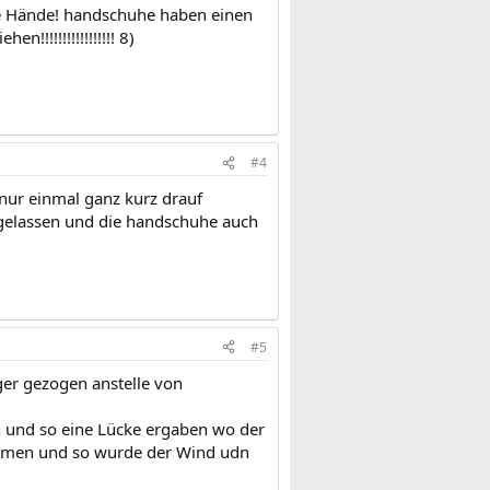
die Hände! handschuhe haben einen
!!!!!!!!!!!!!!!! 8)
#4
nur einmal ganz kurz drauf
r gelassen und die handschuhe auch
#5
ger gezogen anstelle von
n und so eine Lücke ergaben wo der
emmen und so wurde der Wind udn