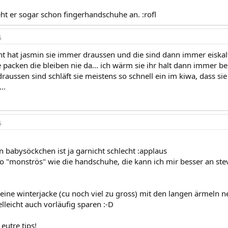
eht er sogar schon fingerhandschuhe an. :rofl
5
ht hat jasmin sie immer draussen und die sind dann immer eiskalt,
 packen die bleiben nie da... ich wärm sie ihr halt dann immer bei
raussen sind schläft sie meistens so schnell ein im kiwa, dass s
..
5
n babysöckchen ist ja garnicht schlecht :applaus
 so "monströs" wie die handschuhe, die kann ich mir besser an ste
eine winterjacke (cu noch viel zu gross) mit den langen ärmeln n
lleicht auch vorläufig sparen :-D
 eutre tips!