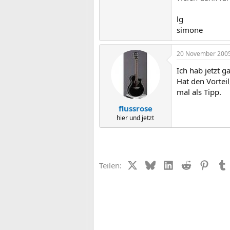
lg
simone
20 November 200
Ich hab jetzt g
Hat den Vortei
mal als Tipp.
flussrose
hier und jetzt
X (Twitter)
Bluesky
LinkedIn
Reddit
Pinter
Teilen: