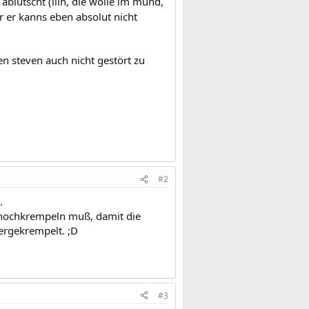
blutscht (iiih, die wolle im mund,
er er kanns eben absolut nicht
n steven auch nicht gestört zu
#2
.
l hochkrempeln muß, damit die
ergekrempelt. ;D
#3