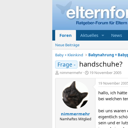
Foren
Aktuelles
News
Neue Beiträge
Baby + Kleinkind
Babynahrung + Baby
handschuhe?
Frage -
E
E
nimmermehr
19 November 2005
r
r
s
s
19 November 200
t
t
hallo, ich hätt
e
e
l
l
bei welchen te
l
l
e
t
bei uns waren e
nimmermehr
r
a
eigentlich sch
m
Namhaftes Mitglied
sein und er lu