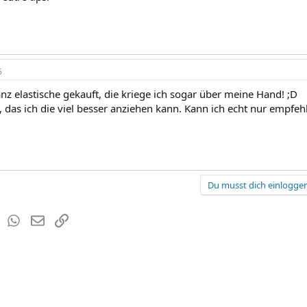
5
anz elastische gekauft, die kriege ich sogar über meine Hand! ;D
l, das ich die viel besser anziehen kann. Kann ich echt nur empf
Du musst dich einloggen
est
Tumblr
WhatsApp
E-Mail
Link