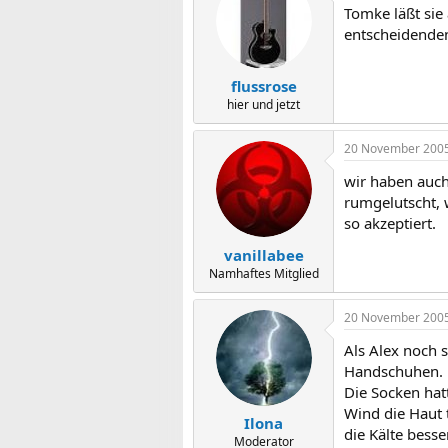
Tomke läßt sie
entscheidenden 
flussrose
hier und jetzt
20 November 200
wir haben auch
rumgelutscht, 
so akzeptiert.
vanillabee
Namhaftes Mitglied
20 November 200
Als Alex noch 
Handschuhen. 
Die Socken hat
Wind die Haut 
Ilona
die Kälte besse
Moderator