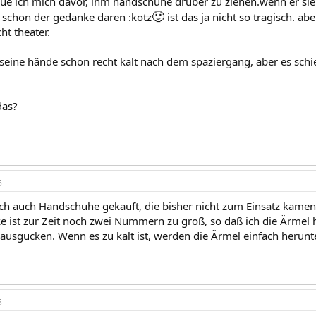
ue ich mich davor, ihm handschuhe drüber zu ziehen.wenn er sie a
🙂
 schon der gedanke daren :kotz
ist das ja nicht so tragisch. ab
ht theater.
seine hände schon recht kalt nach dem spaziergang, aber es schie
das?
5
 ich auch Handschuhe gekauft, die bisher nicht zum Einsatz kamen
ke ist zur Zeit noch zwei Nummern zu groß, so daß ich die Ärme
ausgucken. Wenn es zu kalt ist, werden die Ärmel einfach herunt
5