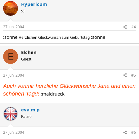
Hypericum
:-)
27 Juni 2004
#4
:sonne
:sonne
Herzlichen Glückwunsch zum Geburtstag
Elchen
E
Guest
27 Juni 2004
#5
Auch vonmir herzliche Glückwünsche Jana und einen
schönen Tag!!!
:maldrueck
eva.m.p
Pause
27 Juni 2004
#6