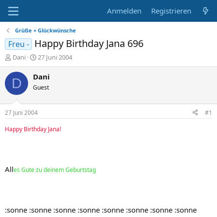
Anmelden
Registrieren
Grüße + Glückwünsche
Happy Birthday Jana 696
Freu -
E
E
Dani
27 Juni 2004
r
r
s
s
Dani
D
t
t
Guest
e
e
l
l
l
l
27 Juni 2004
#1
e
t
r
a
Happy Birthday Jana!
m
All
es Gute zu deinem Geburtstag
:sonne :sonne :sonne :sonne :sonne :sonne :sonne :sonne