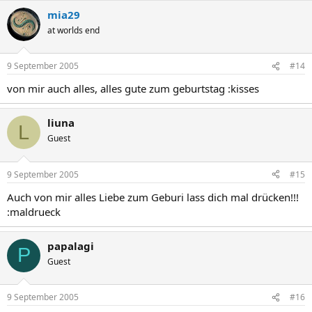
mia29
at worlds end
9 September 2005
#14
von mir auch alles, alles gute zum geburtstag :kisses
liuna
L
Guest
9 September 2005
#15
Auch von mir alles Liebe zum Geburi lass dich mal drücken!!!
:maldrueck
papalagi
P
Guest
9 September 2005
#16