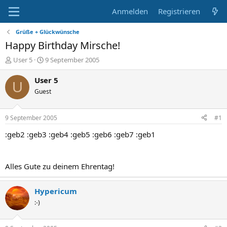
Anmelden
Registrieren
Grüße + Glückwünsche
Happy Birthday Mirsche!
E
E
User 5
9 September 2005
r
r
s
s
User 5
U
t
t
Guest
e
e
l
l
l
l
9 September 2005
#1
e
t
r
a
:geb2 :geb3 :geb4 :geb5 :geb6 :geb7 :geb1
m
Alles Gute zu deinem Ehrentag!
Hypericum
:-)