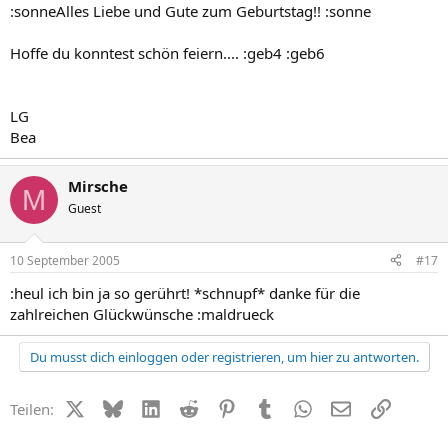
:sonneAlles Liebe und Gute zum Geburtstag!! :sonne
Hoffe du konntest schön feiern.... :geb4 :geb6
LG
Bea
Mirsche
M
Guest
10 September 2005
#17
:heul ich bin ja so gerührt! *schnupf* danke für die
zahlreichen Glückwünsche :maldrueck
Du musst dich einloggen oder registrieren, um hier zu antworten.
X (Twitter)
Bluesky
LinkedIn
Reddit
Pinterest
Tumblr
WhatsApp
E-Mail
Link
Teilen: