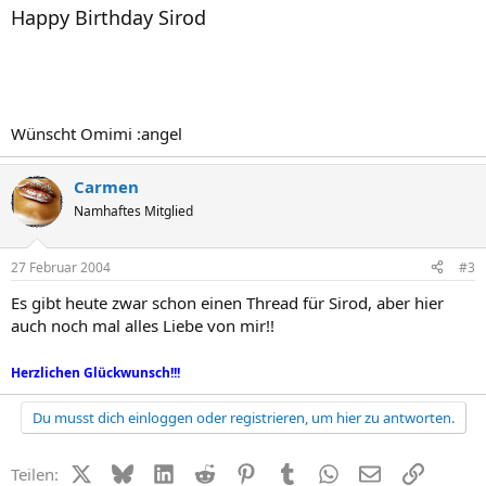
Happy Birthday Sirod
Wünscht Omimi :angel
Carmen
Namhaftes Mitglied
27 Februar 2004
#3
Es gibt heute zwar schon einen Thread für Sirod, aber hier
auch noch mal alles Liebe von mir!!
Herzlichen Glückwunsch!!!
Du musst dich einloggen oder registrieren, um hier zu antworten.
X (Twitter)
Bluesky
LinkedIn
Reddit
Pinterest
Tumblr
WhatsApp
E-Mail
Link
Teilen: