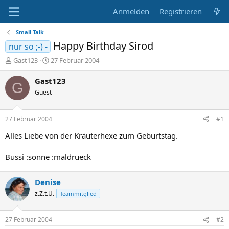
Anmelden
Registrieren
Small Talk
Happy Birthday Sirod
nur so ;-) -
E
E
Gast123
27 Februar 2004
r
r
s
s
Gast123
G
t
t
Guest
e
e
l
l
l
l
27 Februar 2004
#1
e
t
r
a
Alles Liebe von der Kräuterhexe zum Geburtstag.
m
Bussi :sonne :maldrueck
Denise
z.Z.t.U.
Teammitglied
27 Februar 2004
#2