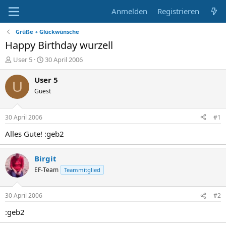
Anmelden
Registrieren
Grüße + Glückwünsche
Happy Birthday wurzell
E
E
User 5
30 April 2006
r
r
s
s
User 5
U
t
t
Guest
e
e
l
l
l
l
30 April 2006
#1
e
t
r
a
Alles Gute! :geb2
m
Birgit
EF-Team
Teammitglied
30 April 2006
#2
:geb2