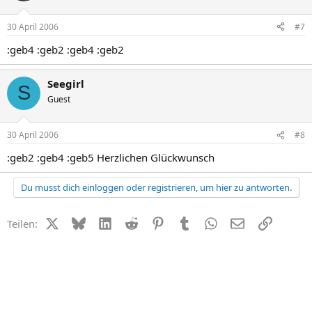
30 April 2006
#7
:geb4 :geb2 :geb4 :geb2
Seegirl
S
Guest
30 April 2006
#8
:geb2 :geb4 :geb5 Herzlichen Glückwunsch
Du musst dich einloggen oder registrieren, um hier zu antworten.
X (Twitter)
Bluesky
LinkedIn
Reddit
Pinterest
Tumblr
WhatsApp
E-Mail
Link
Teilen: