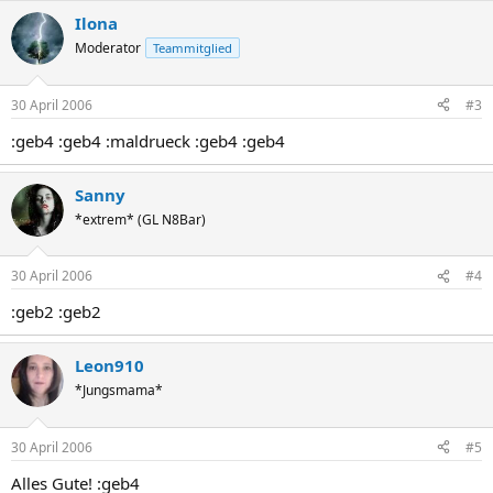
Ilona
Moderator
Teammitglied
30 April 2006
#3
:geb4 :geb4 :maldrueck :geb4 :geb4
Sanny
*extrem* (GL N8Bar)
30 April 2006
#4
:geb2 :geb2
Leon910
*Jungsmama*
30 April 2006
#5
Alles Gute! :geb4