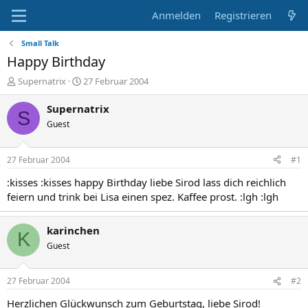
Anmelden
Registrieren
Small Talk
Happy Birthday
E
E
Supernatrix
27 Februar 2004
r
r
s
s
Supernatrix
S
t
t
Guest
e
e
l
l
l
l
27 Februar 2004
#1
e
t
r
a
:kisses :kisses happy Birthday liebe Sirod lass dich reichlich
m
feiern und trink bei Lisa einen spez. Kaffee prost. :lgh :lgh
karinchen
K
Guest
27 Februar 2004
#2
Herzlichen Glückwunsch zum Geburtstag, liebe Sirod!