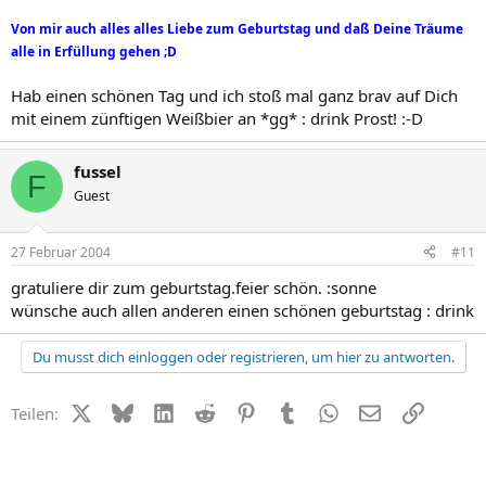
Von mir auch alles alles Liebe zum Geburtstag und daß Deine Träume
alle in Erfüllung gehen ;D
Hab einen schönen Tag und ich stoß mal ganz brav auf Dich
mit einem zünftigen Weißbier an *gg* : drink Prost! :-D
fussel
F
Guest
27 Februar 2004
#11
gratuliere dir zum geburtstag.feier schön. :sonne
wünsche auch allen anderen einen schönen geburtstag : drink
Du musst dich einloggen oder registrieren, um hier zu antworten.
X (Twitter)
Bluesky
LinkedIn
Reddit
Pinterest
Tumblr
WhatsApp
E-Mail
Link
Teilen: