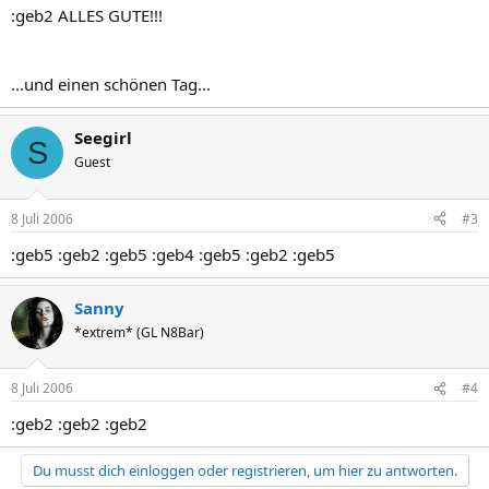
:geb2 ALLES GUTE!!!
...und einen schönen Tag...
Seegirl
S
Guest
8 Juli 2006
#3
:geb5 :geb2 :geb5 :geb4 :geb5 :geb2 :geb5
Sanny
*extrem* (GL N8Bar)
8 Juli 2006
#4
:geb2 :geb2 :geb2
Du musst dich einloggen oder registrieren, um hier zu antworten.