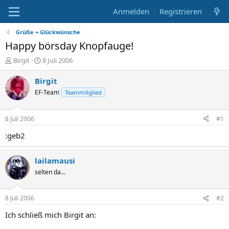
Anmelden
Registrieren
Grüße + Glückwünsche
Happy börsday Knopfauge!
E
E
Birgit
8 Juli 2006
r
r
s
s
Birgit
t
t
EF-Team
Teammitglied
e
e
l
l
l
l
8 Juli 2006
#1
e
t
r
a
:geb2
m
lailamausi
selten da...
8 Juli 2006
#2
Ich schließ mich Birgit an: