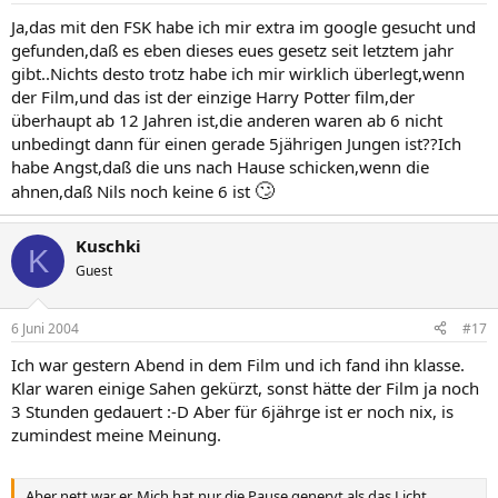
Ja,das mit den FSK habe ich mir extra im google gesucht und
gefunden,daß es eben dieses eues gesetz seit letztem jahr
gibt..Nichts desto trotz habe ich mir wirklich überlegt,wenn
der Film,und das ist der einzige Harry Potter film,der
überhaupt ab 12 Jahren ist,die anderen waren ab 6 nicht
unbedingt dann für einen gerade 5jährigen Jungen ist??Ich
habe Angst,daß die uns nach Hause schicken,wenn die
🙄
ahnen,daß Nils noch keine 6 ist
Kuschki
K
Guest
6 Juni 2004
#17
Ich war gestern Abend in dem Film und ich fand ihn klasse.
Klar waren einige Sahen gekürzt, sonst hätte der Film ja noch
3 Stunden gedauert :-D Aber für 6jährge ist er noch nix, is
zumindest meine Meinung.
Aber nett war er. Mich hat nur die Pause genervt als das Licht