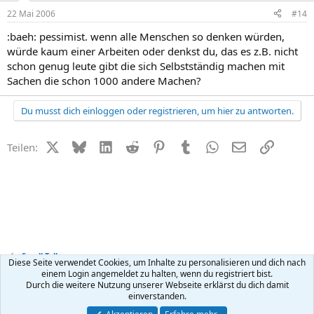
22 Mai 2006
#14
:baeh: pessimist. wenn alle Menschen so denken würden,
würde kaum einer Arbeiten oder denkst du, das es z.B. nicht
schon genug leute gibt die sich Selbstständig machen mit
Sachen die schon 1000 andere Machen?
Du musst dich einloggen oder registrieren, um hier zu antworten.
X (Twitter)
Bluesky
LinkedIn
Reddit
Pinterest
Tumblr
WhatsApp
E-Mail
Link
Teilen:
Small Talk
Diese Seite verwendet Cookies, um Inhalte zu personalisieren und dich nach
einem Login angemeldet zu halten, wenn du registriert bist.
Durch die weitere Nutzung unserer Webseite erklärst du dich damit
Kontakt
Nutzungsbedingungen
Datenschutz
Hilfe
R
einverstanden.
S
S
®
Community platform by XenForo
© 2010-2026 XenForo Ltd.