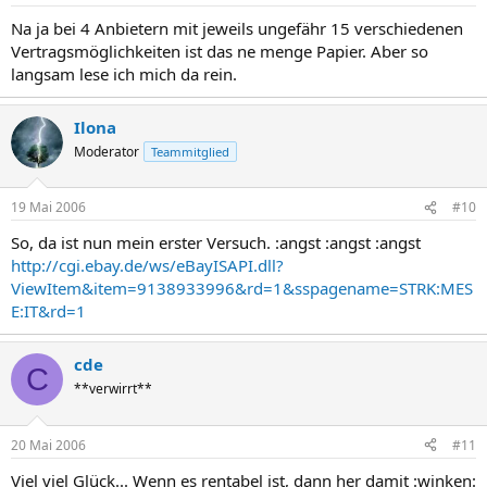
Na ja bei 4 Anbietern mit jeweils ungefähr 15 verschiedenen
Vertragsmöglichkeiten ist das ne menge Papier. Aber so
langsam lese ich mich da rein.
Ilona
Moderator
Teammitglied
19 Mai 2006
#10
So, da ist nun mein erster Versuch. :angst :angst :angst
http://cgi.ebay.de/ws/eBayISAPI.dll?
ViewItem&item=9138933996&rd=1&sspagename=STRK:MES
E:IT&rd=1
cde
C
**verwirrt**
20 Mai 2006
#11
Viel viel Glück... Wenn es rentabel ist, dann her damit :winken: