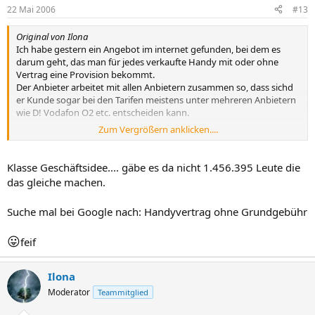
22 Mai 2006
#13
Original von Ilona
Ich habe gestern ein Angebot im internet gefunden, bei dem es
darum geht, das man für jedes verkaufte Handy mit oder ohne
Vertrag eine Provision bekommt.
Der Anbieter arbeitet mit allen Anbietern zusammen so, dass sichd
er Kunde sogar bei den Tarifen meistens unter mehreren Anbietern
wie D! Vodafon O2 etc. entscheiden kann.
Zum Vergrößern anklicken....
Es gibt soweit ich gelesen habe keinen kosten die auf mich zu
kommen, also kein Geld was ich investieren muss und die Handys
samt Verträge kommen dann von dem Anbieter, ich wäre also nur
Klasse Geschäftsidee.... gäbe es da nicht 1.456.395 Leute die
ein Vermittler.
das gleiche machen.
Hat jemand so etwas schon mal gemacht?? Lohnt es sich??
Suche mal bei Google nach: Handyvertrag ohne Grundgebühr
😛
feif
Ilona
Moderator
Teammitglied