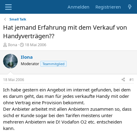
Anmelden
Registrieren
Small Talk
Hat jemand Erfahrung mit dem Verkauf von
Handyverträgen??
E
E
Ilona
18 Mai 2006
r
r
s
s
Ilona
t
t
Moderator
Teammitglied
e
e
l
l
l
l
18 Mai 2006
#1
e
t
r
a
Ich habe gestern ein Angebot im internet gefunden, bei dem
m
es darum geht, das man für jedes verkaufte Handy mit oder
ohne Vertrag eine Provision bekommt.
Der Anbieter arbeitet mit allen Anbietern zusammen so, dass
sichd er Kunde sogar bei den Tarifen meistens unter
mehreren Anbietern wie D! Vodafon O2 etc. entscheiden
kann.