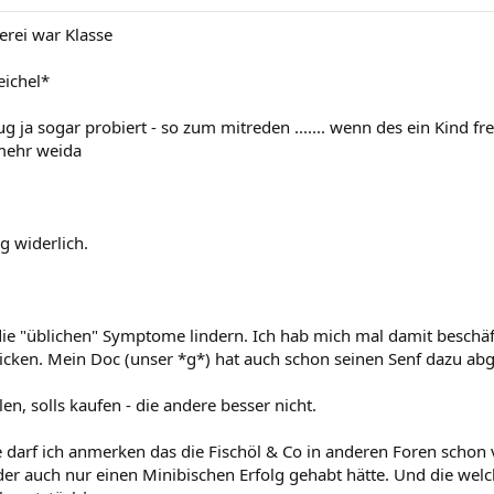
erei war Klasse
eichel*
g ja sogar probiert - so zum mitreden ....... wenn des ein Kind frei
mehr weida
g widerlich.
die "üblichen" Symptome lindern. Ich hab mich mal damit beschäft
icken. Mein Doc (unser *g*) hat auch schon seinen Senf dazu ab
en, solls kaufen - die andere besser nicht.
e darf ich anmerken das die Fischöl & Co in anderen Foren schon 
der auch nur einen Minibischen Erfolg gehabt hätte. Und die welc