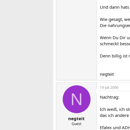
Und dann hats e
Wie gesagt, we
Die nahrungse
Wenn Du Dir und
schmeckt besser
Denn billig ist
negteit
19 Juli 2006
N
Nachtrag:
Ich weiß, ich 
das ich andere
negteit
Guest
Efalex und ADHS