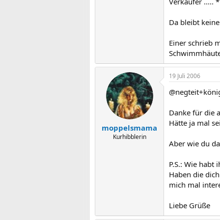
Verkäufer .....
Da bleibt keine
Einer schrieb 
Schwimmhäute w
19 Juli 2006
@negteit+köni
Danke für die 
Hätte ja mal se
moppelsmama
Kurhibblerin
Aber wie du das
P.S.: Wie habt 
Haben die dich
mich mal inter
Liebe Grüße