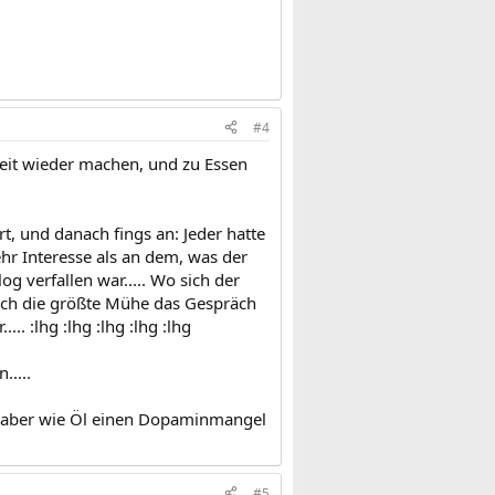
#4
rzeit wieder machen, und zu Essen
rt, und danach fings an: Jeder hatte
r Interesse als an dem, was der
 verfallen war..... Wo sich der
sich die größte Mühe das Gespräch
.. :lhg :lhg :lhg :lhg :lhg
....
nn, aber wie Öl einen Dopaminmangel
#5