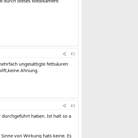
ie durch dieses Medikament
#2
ehrfach ungesättigte fettsäuren
hilft,keine Ahnung.
#3
r durchgeführt haben. Ist halt so a
 Sinne von Wirkung hats keine. Es