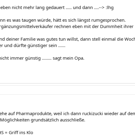
ben nicht mehr lang gedauert ..... und dann ....--> :lhg
nn es was taugen würde, hätt es sich längst rumgesprochen.
rgänzungsmittelverkäufer rechnen eben mit der Dummheit ihrer
 deiner Familie was gutes tun willst, dann stell einmal die Woche 
 und dürfte günstiger sein ......
 nicht immer günstig ........ sagt mein Opa.
stehe auf Pharmaprodukte, weil ich dann ruckizucki wieder auf de
 Möglichkeiten grundsätzlich ausschließe.
 = Griff ins Klo