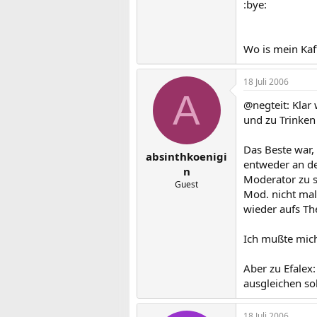
:bye:
Wo is mein Kaf
18 Juli 2006
A
@negteit: Klar
und zu Trinken
Das Beste war, 
absinthkoenigi
entweder an de
n
Moderator zu s
Guest
Mod. nicht mal
wieder aufs The
Ich mußte mich
Aber zu Efalex
ausgleichen soll
18 Juli 2006