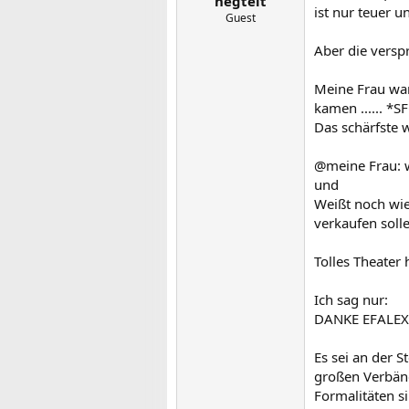
negteit
ist nur teuer u
Guest
Aber die versp
Meine Frau war
kamen ...... *S
Das schärfste 
@meine Frau: w
und
Weißt noch wie
verkaufen sollen 
Tolles Theater
Ich sag nur:
DANKE EFALEX f
Es sei an der S
großen Verbänd
Formalitäten si