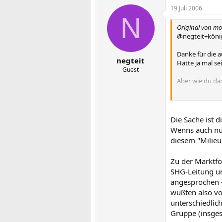
19 Juli 2006
N
Original von 
@negteit+köni
Danke für die 
negteit
Hätte ja mal se
Guest
Aber wie du das
P.S.: Wie habt 
Haben die dich 
interessieren.
Die Sache ist 
Wenns auch nur
Liebe Grüße
diesem "Milieu"
Zu der Marktfo
SHG-Leitung un
angesprochen -
wußten also vo
unterschiedlic
Gruppe (insge