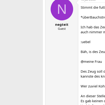
N
Stimmt die futt
*überBauchstr
negteit
Ich hab das Zeu
Guest
auch nimmer 
:uebel
Bäh, is des Zeu
@meine Frau
Des Zeug soll 
kannste des kn
Wer zuviel Kohl
An dieser Stell
Es gab keinen 