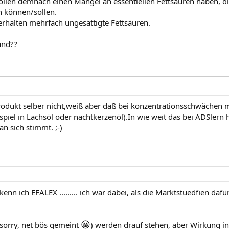
llen demnach einen Mangel an essentiellen Fettsäuren haben, d
 können/sollen.
erhalten mehrfach ungesättigte Fettsäuren.
and??
rodukt selber nicht,weiß aber daß bei konzentrationsschwächen m
piel in Lachsöl oder nachtkerzenöl).In wie weit das bei ADSlern 
an sich stimmt. ;-)
kenn ich EFALEX ......... ich war dabei, als die Marktstuedfien dafü
😀
 sorry, net bös gemeint
) werden drauf stehen, aber Wirkung in