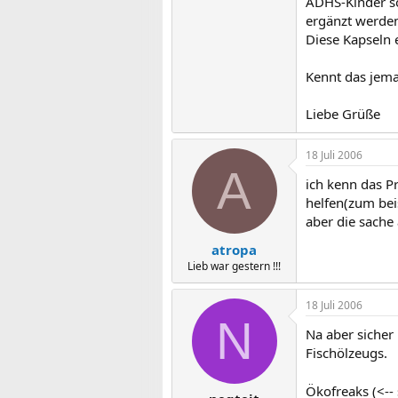
ADHS-Kinder so
ergänzt werden
Diese Kapseln 
Kennt das jem
Liebe Grüße
18 Juli 2006
A
ich kenn das P
helfen(zum beis
aber die sache 
atropa
Lieb war gestern !!!
18 Juli 2006
N
Na aber sicher 
Fischölzeugs.
Ökofreaks (<--