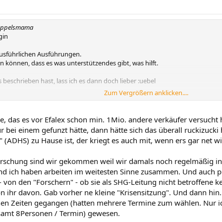
moppelsmama
gin
ausführlichen Ausführungen.
in können, dass es was unterstützendes gibt, was hilft.
 beschrieben hast, lass ich es dann doch lieber :uebel
Zum Vergrößern anklicken....
ihr das angestellt, bei der Markteinführung dabei zu sein?
direkt ausgesucht, weil du an ADS leidest, oder machst du öfter bei solch
die, das es vor Efalex schon min. 1Mio. andere verkäufer versucht
 bei einem gefunzt hätte, dann hätte sich das überall ruckizuc
 (ADHS) zu Hause ist, der kriegt es auch mit, wenn ers gar net wi
rschung sind wir gekommen weil wir damals noch regelmäßig in
d ich haben arbeiten im weitesten Sinne zusammen. Und auch pr
 von den "Forschern" - ob sie als SHG-Leitung nicht betroffene 
n ihr davon. Gab vorher ne kleine "Krisensitzung". Und dann hin.
hen Zeiten gegangen (hatten mehrere Termine zum wählen. Nur ic
samt 8Personen / Termin) gewesen.