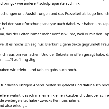
nd bringt - wie andere Fischölpräparate auch nix.
rechungen und Ausführungen und das Puzzelteil als Logo find ich 
 bei der Marktforschungsanalyse auch dabei. Wir haben uns kapu
FG*
war, das der Leiter immer mehr Konfus wurde, weil er mit den Typ
eißt es noch? Ich sag nur: Bierkur! Eigene Sekte gegründet! Fr
 ich raus bin vor lachen. Und der Sekreterin offen gesagt habe, d
.......?! :rofl :lhg :lhg
 haben wir erlebt - und Kohlen gabs auch noch.
ür diesen lustigen Abend. Selten so gelacht und dafür auch noch K
telle erwähnt, das ich mal einen kleinen kurzbericht darüber schr
e weitergeleitet habe - zwecks Kenntnisnahme.
nd also erledigt.