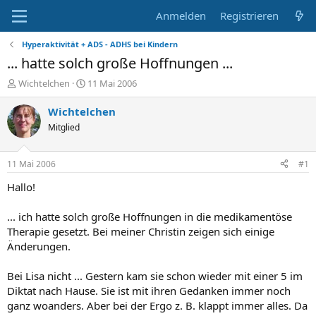
Anmelden
Registrieren
Hyperaktivität + ADS - ADHS bei Kindern
... hatte solch große Hoffnungen ...
E
E
Wichtelchen
11 Mai 2006
r
r
s
s
Wichtelchen
t
t
Mitglied
e
e
l
l
l
l
11 Mai 2006
#1
e
t
r
a
Hallo!
m
... ich hatte solch große Hoffnungen in die medikamentöse
Therapie gesetzt. Bei meiner Christin zeigen sich einige
Änderungen.
Bei Lisa nicht ... Gestern kam sie schon wieder mit einer 5 im
Diktat nach Hause. Sie ist mit ihren Gedanken immer noch
ganz woanders. Aber bei der Ergo z. B. klappt immer alles. Da