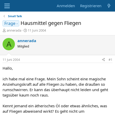
Anmelden
Registrieren
Small Talk
Hausmittel gegen Fliegen
Frage -
E
E
annerada
11 Juni 2004
r
r
s
s
annerada
A
t
t
Mitglied
e
e
l
l
l
l
11 Juni 2004
#1
e
t
r
a
Hallo,
m
ich habe mal eine Frage. Mein Sohn scheint eine magische
Anziehungskraft auf alle Fliegen zu haben, die draußen so
rumschwirren. Er kann das überhaupt nicht leiden und geht
tagsüber kaum noch raus.
Kennt jemand ein ätherisches Öl oder etwas ähnliches, was
auf Fliegen abweisend wirkt? Es geht nicht um