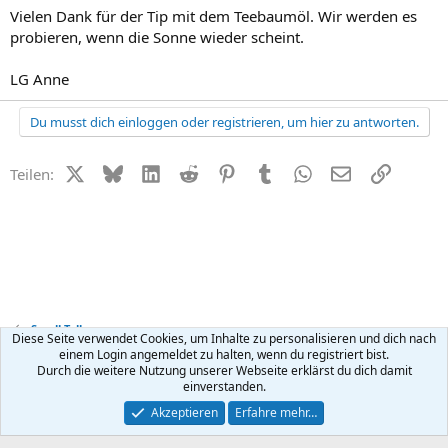
Vielen Dank für der Tip mit dem Teebaumöl. Wir werden es
probieren, wenn die Sonne wieder scheint.
LG Anne
Du musst dich einloggen oder registrieren, um hier zu antworten.
X (Twitter)
Bluesky
LinkedIn
Reddit
Pinterest
Tumblr
WhatsApp
E-Mail
Link
Teilen:
Small Talk
Diese Seite verwendet Cookies, um Inhalte zu personalisieren und dich nach
einem Login angemeldet zu halten, wenn du registriert bist.
Durch die weitere Nutzung unserer Webseite erklärst du dich damit
Kontakt
Nutzungsbedingungen
Datenschutz
Hilfe
R
einverstanden.
S
S
®
Community platform by XenForo
© 2010-2026 XenForo Ltd.
Akzeptieren
Erfahre mehr…