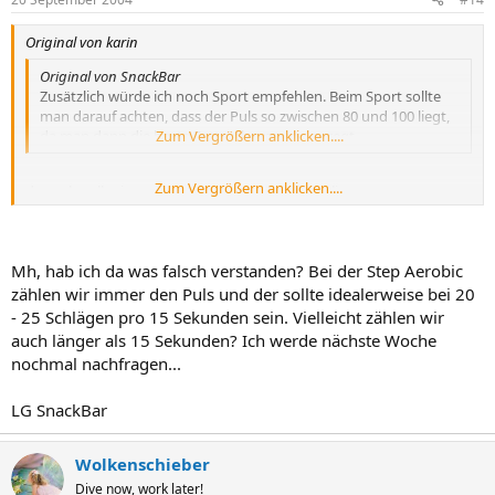
Original von karin
Original von SnackBar
Zusätzlich würde ich noch Sport empfehlen. Beim Sport sollte
man darauf achten, dass der Puls so zwischen 80 und 100 liegt,
da man dann die beste Fettverbrennung anregt.
Zum Vergrößern anklicken....
Zum Vergrößern anklicken....
der puls sollte immer so zwischen 120 und 140 liegen
da hat man die beste fettverbrennung...
hat mir mein vater gesagt der kennt sich da mit joggen und so aus
er ist oft bei so ner veranstaltung da wird auch immer blut
Mh, hab ich da was falsch verstanden? Bei der Step Aerobic
abgenommen um irgendwelche werte zu bekommen um das ganz
zu bessern ...
zählen wir immer den Puls und der sollte idealerweise bei 20
- 25 Schlägen pro 15 Sekunden sein. Vielleicht zählen wir
auch länger als 15 Sekunden? Ich werde nächste Woche
nochmal nachfragen...
LG SnackBar
Wolkenschieber
Dive now, work later!