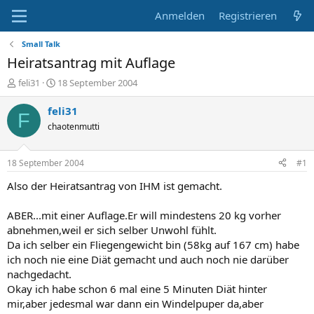
Anmelden
Registrieren
Small Talk
Heiratsantrag mit Auflage
E
E
feli31
18 September 2004
r
r
s
s
feli31
F
t
t
chaotenmutti
e
e
l
l
l
l
18 September 2004
#1
e
t
r
a
Also der Heiratsantrag von IHM ist gemacht.
m
ABER...mit einer Auflage.Er will mindestens 20 kg vorher
abnehmen,weil er sich selber Unwohl fühlt.
Da ich selber ein Fliegengewicht bin (58kg auf 167 cm) habe
ich noch nie eine Diät gemacht und auch noch nie darüber
nachgedacht.
Okay ich habe schon 6 mal eine 5 Minuten Diät hinter
mir,aber jedesmal war dann ein Windelpuper da,aber