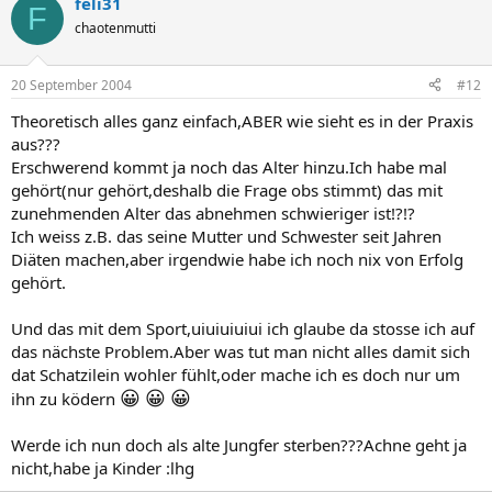
feli31
F
chaotenmutti
20 September 2004
#12
Theoretisch alles ganz einfach,ABER wie sieht es in der Praxis
aus???
Erschwerend kommt ja noch das Alter hinzu.Ich habe mal
gehört(nur gehört,deshalb die Frage obs stimmt) das mit
zunehmenden Alter das abnehmen schwieriger ist!?!?
Ich weiss z.B. das seine Mutter und Schwester seit Jahren
Diäten machen,aber irgendwie habe ich noch nix von Erfolg
gehört.
Und das mit dem Sport,uiuiuiuiui ich glaube da stosse ich auf
das nächste Problem.Aber was tut man nicht alles damit sich
dat Schatzilein wohler fühlt,oder mache ich es doch nur um
😀
😀
😀
ihn zu ködern
Werde ich nun doch als alte Jungfer sterben???Achne geht ja
nicht,habe ja Kinder :lhg