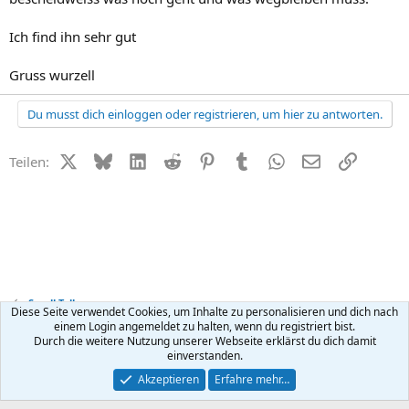
Ich find ihn sehr gut
Gruss wurzell
Du musst dich einloggen oder registrieren, um hier zu antworten.
X (Twitter)
Bluesky
LinkedIn
Reddit
Pinterest
Tumblr
WhatsApp
E-Mail
Link
Teilen:
Small Talk
Diese Seite verwendet Cookies, um Inhalte zu personalisieren und dich nach
einem Login angemeldet zu halten, wenn du registriert bist.
Durch die weitere Nutzung unserer Webseite erklärst du dich damit
Kontakt
Nutzungsbedingungen
Datenschutz
Hilfe
R
einverstanden.
S
S
®
Community platform by XenForo
© 2010-2026 XenForo Ltd.
Akzeptieren
Erfahre mehr…