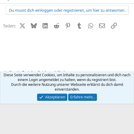
Du musst dich einloggen oder registrieren, um hier zu antworten.
X (Twitter)
Bluesky
LinkedIn
Reddit
Pinterest
Tumblr
WhatsApp
E-Mail
Link
Teilen:
Kreativ Basteln + Spielen mit Kindern
Diese Seite verwendet Cookies, um Inhalte zu personalisieren und dich nach
einem Login angemeldet zu halten, wenn du registriert bist.
Durch die weitere Nutzung unserer Webseite erklärst du dich damit
Kontakt
Nutzungsbedingungen
Datenschutz
Hilfe
R
einverstanden.
S
S
®
Community platform by XenForo
© 2010-2026 XenForo Ltd.
Akzeptieren
Erfahre mehr…