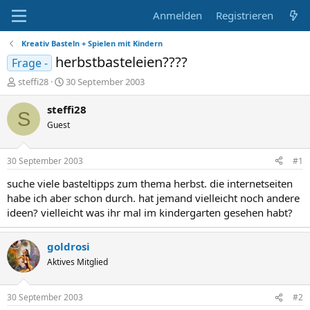
Anmelden
Registrieren
Kreativ Basteln + Spielen mit Kindern
herbstbasteleien????
Frage -
E
E
steffi28
30 September 2003
r
r
s
s
steffi28
S
t
t
Guest
e
e
l
l
l
l
30 September 2003
#1
e
t
r
a
suche viele basteltipps zum thema herbst. die internetseiten
m
habe ich aber schon durch. hat jemand vielleicht noch andere
ideen? vielleicht was ihr mal im kindergarten gesehen habt?
goldrosi
Aktives Mitglied
30 September 2003
#2