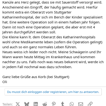
Kanüle ans Herz gelegt, dass sie mit Sauerstoff versorgt wird.
Anscheinend ein Eingriff, der häufig gemacht wird. Hierfür
kommt extra ein Oberarzt vom Stuttgarter
Katharinenhospital, der sich im Berich der Kinder spezialisiert
hat. Eine weitere Operation soll in einem halben Jahr folgen.
Dann ist noch eine Operation geplant, die aber erst mit 4
Jahren durchgeführt werden soll.
Die Kleine kann lt. dem Oberarzt des Katharinenhospitals
wohl ohne Medikamente leben (sofern die Operation gelingt)
und auch so ein ganz normales Leben führen.
Neues weiss ich leider noch nicht. Meine Schwägerin und Ihr
Mann waren heute Mittag im Krankenhaus und kommen
nachher zu uns. Falls noch was neues bekannt wird, werde ich
in jedem Fall nochmal was dazu schreiben.
Ganz liebe Grüße aus Korb (bei Stuttgart)
Oli
Du musst dich einloggen oder registrieren, um hier zu antworten.
X (Twitter)
Bluesky
LinkedIn
Reddit
Pinterest
Tumblr
WhatsApp
E-Mail
Link
Teilen: