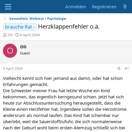
Anmelden
Registrieren
Gesundheit, Wellness + Psychologie
Herzklappenfehler o.ä.
brauche Rat -
E
E
Oli
6 April 2004
r
r
s
s
Oli
O
t
t
Guest
e
e
l
l
l
l
6 April 2004
#1
e
t
r
a
Vielleicht kennt sich hier jemand aus damit, oder hat schon
m
Erfahrungen gemacht.
Die Schwester meiner Frau hat letzte Woche ein Kind
bekommen, das eigentlich kerngesund schien. Jetzt hat sich
heute zur Abschlussuntersuchung herausgestellt, dass die
Kleine einen Herzfehler hat. Irgendwie sollen die Herzströme
andersrum als normal laufen. Das Kind hat scheinbar nur
überlebt, weil die Sauerstoffzufuhr, die sich normalerweise
nach der Geburt wohl beim ersten Atemzug schließt sich bei