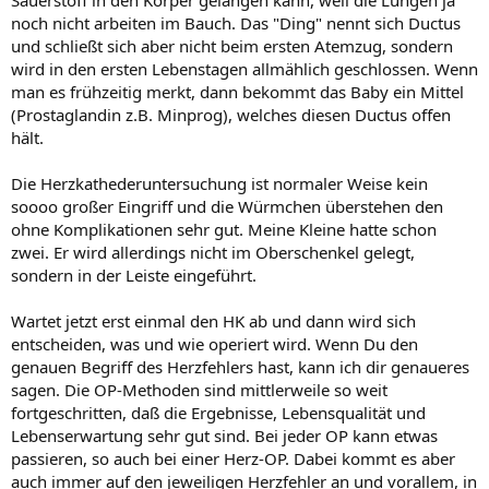
Sauerstoff in den Körper gelangen kann, weil die Lungen ja
noch nicht arbeiten im Bauch. Das "Ding" nennt sich Ductus
und schließt sich aber nicht beim ersten Atemzug, sondern
wird in den ersten Lebenstagen allmählich geschlossen. Wenn
man es frühzeitig merkt, dann bekommt das Baby ein Mittel
(Prostaglandin z.B. Minprog), welches diesen Ductus offen
hält.
Die Herzkathederuntersuchung ist normaler Weise kein
soooo großer Eingriff und die Würmchen überstehen den
ohne Komplikationen sehr gut. Meine Kleine hatte schon
zwei. Er wird allerdings nicht im Oberschenkel gelegt,
sondern in der Leiste eingeführt.
Wartet jetzt erst einmal den HK ab und dann wird sich
entscheiden, was und wie operiert wird. Wenn Du den
genauen Begriff des Herzfehlers hast, kann ich dir genaueres
sagen. Die OP-Methoden sind mittlerweile so weit
fortgeschritten, daß die Ergebnisse, Lebensqualität und
Lebenserwartung sehr gut sind. Bei jeder OP kann etwas
passieren, so auch bei einer Herz-OP. Dabei kommt es aber
auch immer auf den jeweiligen Herzfehler an und vorallem, in