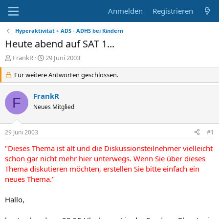
Anmelden
Registrieren
Hyperaktivität + ADS - ADHS bei Kindern
Heute abend auf SAT 1...
E
E
FrankR
29 Juni 2003
r
r
s
Für weitere Antworten geschlossen.
s
t
t
e
e
FrankR
F
l
l
Neues Mitglied
l
l
e
t
r
a
29 Juni 2003
#1
m
"Dieses Thema ist alt und die Diskussionsteilnehmer vielleicht
schon gar nicht mehr hier unterwegs. Wenn Sie über dieses
Thema diskutieren möchten, erstellen Sie bitte einfach ein
neues Thema."
Hallo,