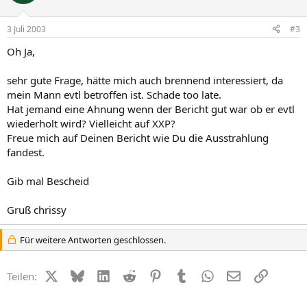
3 Juli 2003
#3
Oh Ja,
sehr gute Frage, hätte mich auch brennend interessiert, da
mein Mann evtl betroffen ist. Schade too late.
Hat jemand eine Ahnung wenn der Bericht gut war ob er evtl
wiederholt wird? Vielleicht auf XXP?
Freue mich auf Deinen Bericht wie Du die Ausstrahlung
fandest.
Gib mal Bescheid
Gruß chrissy
Für weitere Antworten geschlossen.
X (Twitter)
Bluesky
LinkedIn
Reddit
Pinterest
Tumblr
WhatsApp
E-Mail
Link
Teilen: