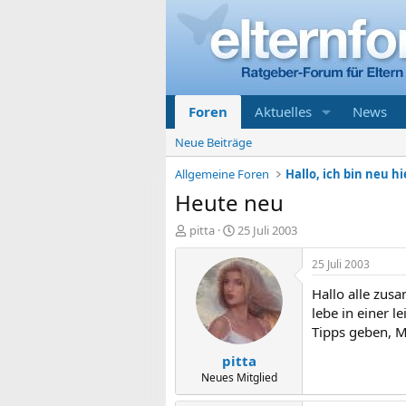
Foren
Aktuelles
News
Neue Beiträge
Allgemeine Foren
Hallo, ich bin neu hi
Heute neu
E
E
pitta
25 Juli 2003
r
r
s
s
25 Juli 2003
t
t
Hallo alle zusa
e
e
l
l
lebe in einer 
l
l
Tipps geben, M
e
t
pitta
r
a
m
Neues Mitglied