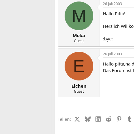
26 Juli 2003
M
Hallo Pitta!
Herzlich Willk
Moka
:bye:
Guest
26 Juli 2003
E
Hallo pitta,na d
Das Forum ist k
Elchen
Guest
X (Twitter)
Bluesky
LinkedIn
Reddit
Pinter
Teilen: