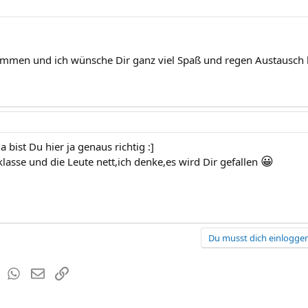
ommen und ich wünsche Dir ganz viel Spaß und regen Austausch h
a bist Du hier ja genaus richtig :]
😀
lasse und die Leute nett,ich denke,es wird Dir gefallen
Du musst dich einloggen
est
Tumblr
WhatsApp
E-Mail
Link