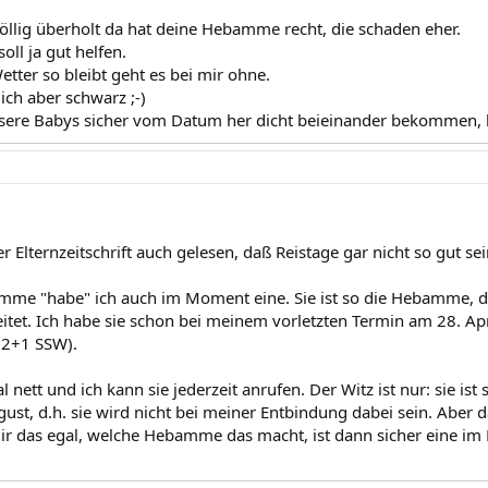
völlig überholt da hat deine Hebamme recht, die schaden eher.
oll ja gut helfen.
tter so bleibt geht es bei mir ohne.
ich aber schwarz ;-)
sere Babys sicher vom Datum her dicht beieinander bekommen, 
er Elternzeitschrift auch gelesen, daß Reistage gar nicht so gut sei
mme "habe" ich auch im Moment eine. Sie ist so die Hebamme, di
et. Ich habe sie schon bei meinem vorletzten Termin am 28. Apr
22+1 SSW).
tal nett und ich kann sie jederzeit anrufen. Der Witz ist nur: sie i
ust, d.h. sie wird nicht bei meiner Entbindung dabei sein. Aber d
 mir das egal, welche Hebamme das macht, ist dann sicher eine im