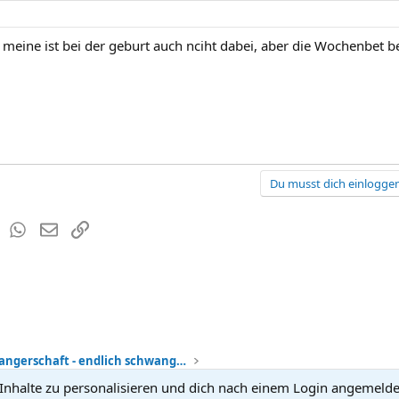
 meine ist bei der geburt auch nciht dabei, aber die Wochenbet be
Du musst dich einloggen
est
Tumblr
WhatsApp
E-Mail
Link
Meine Schwangerschaft - endlich schwanger
nhalte zu personalisieren und dich nach einem Login angemeldet 