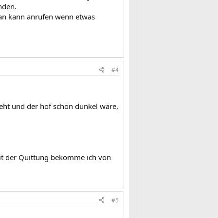
inden.
man kann anrufen wenn etwas
#4
teht und der hof schön dunkel wäre,
mit der Quittung bekomme ich von
#5