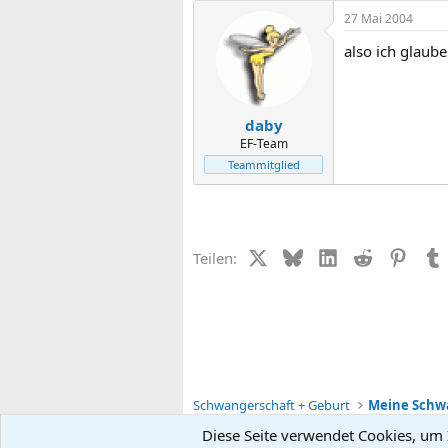
27 Mai 2004
also ich glaube
daby
EF-Team
Teammitglied
X (Twitter)
Bluesky
LinkedIn
Reddit
Pinter
Teilen:
Schwangerschaft + Geburt
Diese Seite verwendet Cookies, um I