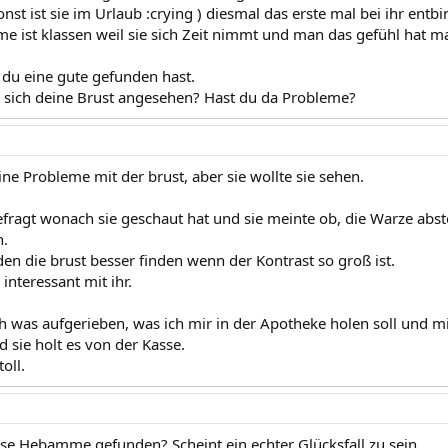
sonst ist sie im Urlaub :crying ) diesmal das erste mal bei ihr entb
e ist klassen weil sie sich Zeit nimmt und man das gefühl hat 
 du eine gute gefunden hast.
t sich deine Brust angesehen? Hast du da Probleme?
ine Probleme mit der brust, aber sie wollte sie sehen.
efragt wonach sie geschaut hat und sie meinte ob, die Warze abs
h.
en die brust besser finden wenn der Kontrast so groß ist.
interessant mit ihr.
ch was aufgerieben, was ich mir in der Apotheke holen soll und 
d sie holt es von der Kasse.
oll.
ese Hebamme gefunden? Scheint ein echter Glücksfall zu sein.