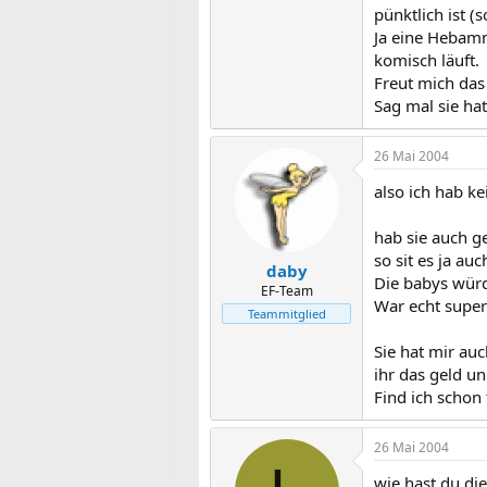
pünktlich ist (
Ja eine Hebamm
komisch läuft.
Freut mich das
Sag mal sie ha
26 Mai 2004
also ich hab ke
hab sie auch g
so sit es ja auc
daby
Die babys würd
EF-Team
War echt super 
Teammitglied
Sie hat mir au
ihr das geld un
Find ich schon t
26 Mai 2004
wie hast du di