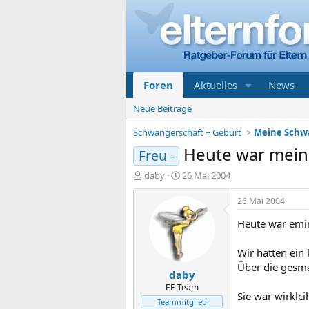
Foren
Aktuelles
News
Neue Beiträge
Schwangerschaft + Geburt
Heute war mei
Freu -
E
E
daby
26 Mai 2004
r
r
s
s
26 Mai 2004
t
t
Heute war emi
e
e
l
l
l
l
Wir hatten ein
e
t
Über die gesma
daby
r
a
m
EF-Team
Sie war wirklc
Teammitglied