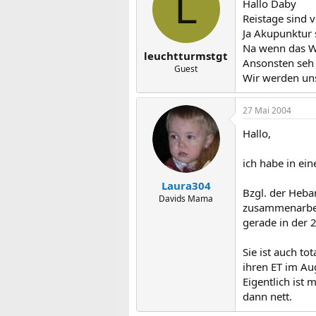
L
Hallo Daby
Reistage sind 
Ja Akupunktur s
Na wenn das We
leuchtturmstgt
Ansonsten seh 
Guest
Wir werden un
27 Mai 2004
Hallo,
ich habe in ein
Laura304
Bzgl. der Heba
Davids Mama
zusammenarbeit
gerade in der 
Sie ist auch to
ihren ET im Aug
Eigentlich ist
dann nett.