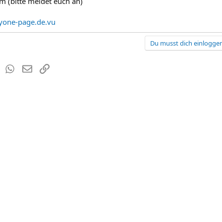
 (bitte meldet euch an)
yone-page.de.vu
Du musst dich einloggen
est
Tumblr
WhatsApp
E-Mail
Link