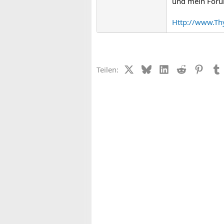
und mein Forum
Http://www.Th
X (Twitter)
Bluesky
LinkedIn
Reddit
Pinter
Teilen: