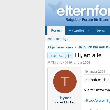
Foren
Aktuelles
News
Neue Beiträge
Allgemeine Foren
Hallo, ich bin neu hi
Hi, an alle
nur so ;-) -
E
E
Thyone
19 Januar 2004
r
r
s
s
19 Januar 2004
t
t
T
Ich hab mich 
e
e
l
l
l
l
weiter Informa
e
t
Thyone
r
a
Http://www.Th
m
Neues Mitglied