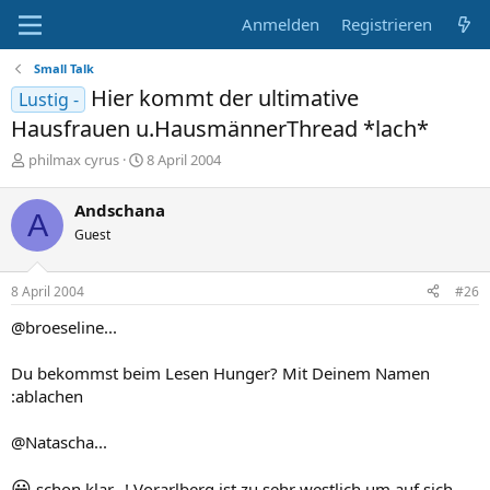
Anmelden
Registrieren
Small Talk
Hier kommt der ultimative
Lustig -
Hausfrauen u.HausmännerThread *lach*
E
E
philmax cyrus
8 April 2004
r
r
s
s
Andschana
A
t
t
Guest
e
e
l
l
l
l
8 April 2004
#26
e
t
r
a
@broeseline...
m
Du bekommst beim Lesen Hunger? Mit Deinem Namen
:ablachen
@Natascha...
😀
schon klar...! Vorarlberg ist zu sehr westlich um auf sich