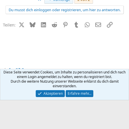
Du musst dich einloggen oder registrieren, um hier zu antworten.
X (Twitter)
Bluesky
LinkedIn
Reddit
Pinterest
Tumblr
WhatsApp
E-Mail
Link
Teilen:
Small Talk
Diese Seite verwendet Cookies, um Inhalte zu personalisieren und dich nach
einem Login angemeldet zu halten, wenn du registriert bist.
Durch die weitere Nutzung unserer Webseite erklärst du dich damit
Kontakt
Nutzungsbedingungen
Datenschutz
Hilfe
R
einverstanden.
S
S
®
Community platform by XenForo
© 2010-2026 XenForo Ltd.
Akzeptieren
Erfahre mehr…