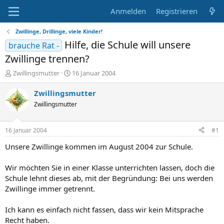
Anmelden
Registrieren
Zwillinge, Drillinge, viele Kinder!
Hilfe, die Schule will unsere
brauche Rat -
Zwillinge trennen?
E
E
Zwillingsmutter
16 Januar 2004
r
r
s
s
Zwillingsmutter
t
t
Zwillingsmutter
e
e
l
l
l
l
16 Januar 2004
#1
e
t
r
a
Unsere Zwillinge kommen im August 2004 zur Schule.
m
Wir möchten Sie in einer Klasse unterrichten lassen, doch die
Schule lehnt dieses ab, mit der Begründung: Bei uns werden
Zwillinge immer getrennt.
Ich kann es einfach nicht fassen, dass wir kein Mitsprache
Recht haben.