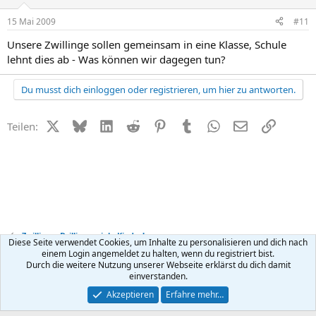
15 Mai 2009
#11
Unsere Zwillinge sollen gemeinsam in eine Klasse, Schule
lehnt dies ab - Was können wir dagegen tun?
Du musst dich einloggen oder registrieren, um hier zu antworten.
X (Twitter)
Bluesky
LinkedIn
Reddit
Pinterest
Tumblr
WhatsApp
E-Mail
Link
Teilen:
Zwillinge, Drillinge, viele Kinder!
Diese Seite verwendet Cookies, um Inhalte zu personalisieren und dich nach
einem Login angemeldet zu halten, wenn du registriert bist.
Durch die weitere Nutzung unserer Webseite erklärst du dich damit
Kontakt
Nutzungsbedingungen
Datenschutz
Hilfe
R
einverstanden.
S
S
®
Community platform by XenForo
© 2010-2026 XenForo Ltd.
Akzeptieren
Erfahre mehr…