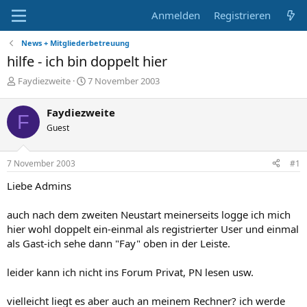
Anmelden
Registrieren
News + Mitgliederbetreuung
hilfe - ich bin doppelt hier
E
E
Faydiezweite
7 November 2003
r
r
s
s
Faydiezweite
F
t
t
Guest
e
e
l
l
l
l
7 November 2003
#1
e
t
r
a
Liebe Admins
m
auch nach dem zweiten Neustart meinerseits logge ich mich
hier wohl doppelt ein-einmal als registrierter User und einmal
als Gast-ich sehe dann "Fay" oben in der Leiste.
leider kann ich nicht ins Forum Privat, PN lesen usw.
vielleicht liegt es aber auch an meinem Rechner? ich werde