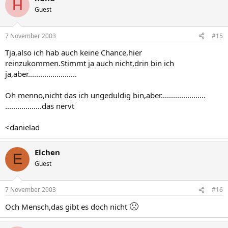
H
Guest
7 November 2003
#15
Tja,also ich hab auch keine Chance,hier
reinzukommen.Stimmt ja auch nicht,drin bin ich
ja,aber........................
Oh menno,nicht das ich ungeduldig bin,aber......................
..................das nervt
<danielad
Elchen
E
Guest
7 November 2003
#16
🙁
Och Mensch,das gibt es doch nicht