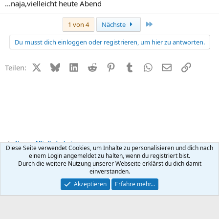
...naja,vielleicht heute Abend
Letzte
1 von 4
Nächste
Du musst dich einloggen oder registrieren, um hier zu antworten.
X (Twitter)
Bluesky
LinkedIn
Reddit
Pinterest
Tumblr
WhatsApp
E-Mail
Link
Teilen:
News + Mitgliederbetreuung
Diese Seite verwendet Cookies, um Inhalte zu personalisieren und dich nach
einem Login angemeldet zu halten, wenn du registriert bist.
Durch die weitere Nutzung unserer Webseite erklärst du dich damit
Kontakt
Nutzungsbedingungen
Datenschutz
Hilfe
R
einverstanden.
S
S
®
Community platform by XenForo
© 2010-2026 XenForo Ltd.
Akzeptieren
Erfahre mehr…