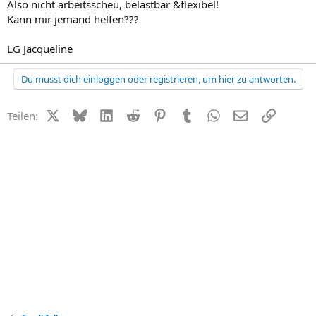
Also nicht arbeitsscheu, belastbar &flexibel!
Kann mir jemand helfen???
LG Jacqueline
Du musst dich einloggen oder registrieren, um hier zu antworten.
X (Twitter)
Bluesky
LinkedIn
Reddit
Pinterest
Tumblr
WhatsApp
E-Mail
Link
Teilen: