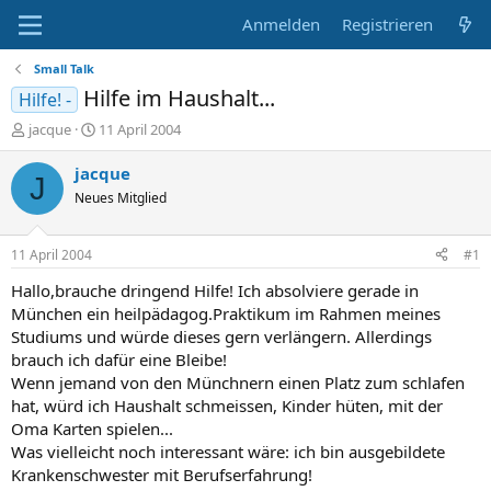
Anmelden
Registrieren
Small Talk
Hilfe im Haushalt...
Hilfe! -
E
E
jacque
11 April 2004
r
r
s
s
jacque
J
t
t
Neues Mitglied
e
e
l
l
l
l
11 April 2004
#1
e
t
r
a
Hallo,brauche dringend Hilfe! Ich absolviere gerade in
m
München ein heilpädagog.Praktikum im Rahmen meines
Studiums und würde dieses gern verlängern. Allerdings
brauch ich dafür eine Bleibe!
Wenn jemand von den Münchnern einen Platz zum schlafen
hat, würd ich Haushalt schmeissen, Kinder hüten, mit der
Oma Karten spielen...
Was vielleicht noch interessant wäre: ich bin ausgebildete
Krankenschwester mit Berufserfahrung!