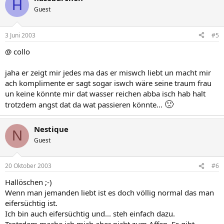
H
Guest
3 Juni 2003
#5
@ collo
jaha er zeigt mir jedes ma das er miswch liebt un macht mir
ach komplimente er sagt sogar iswch wäre seine traum frau
un keine könnte mir dat wasser reichen abba isch hab halt
🙁
trotzdem angst dat da wat passieren könnte...
Nestique
N
Guest
20 Oktober 2003
#6
Hallöschen ;-)
Wenn man jemanden liebt ist es doch völlig normal das man
eifersüchtig ist.
Ich bin auch eifersüchtig und... steh einfach dazu.