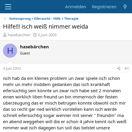
Anmelden
Registrieren
Seitensprung + Eifersucht - Hilfe + Therapie
Hilfe!!! isch weiß nimmer weida
E
E
hasebärchen
3 Juni 2003
r
r
s
s
hasebärchen
H
t
t
Guest
e
e
l
l
l
l
3 Juni 2003
#1
e
t
r
a
isch hab da ein kleines problem un zwar spiele isch schon
m
mehr un mehr middem gedanken das isch krankhaft
eifersüchtig sein könnte un zwar isch habe seit 2 monaten
einen wirklich liben freund un bin immernoch der festen
überzeugung das er misch betrügen könnte obwohl isch mir
das so recht gar ned wirklich vorstellen kann isch werde
schnell eifersüchtig sogar wenner mit seiner " freundin" ma
en abend weggehen will die er schon 4 jahre kennt isch weiß
nimmer wat isch dagegen tun soll das belstet unsere