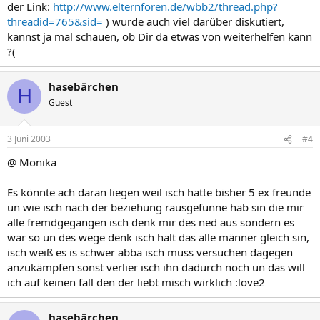
der Link:
http://www.elternforen.de/wbb2/thread.php?
threadid=765&sid=
) wurde auch viel darüber diskutiert,
kannst ja mal schauen, ob Dir da etwas von weiterhelfen kann
?(
hasebärchen
H
Guest
3 Juni 2003
#4
@ Monika
Es könnte ach daran liegen weil isch hatte bisher 5 ex freunde
un wie isch nach der beziehung rausgefunne hab sin die mir
alle fremdgegangen isch denk mir des ned aus sondern es
war so un des wege denk isch halt das alle männer gleich sin,
isch weiß es is schwer abba isch muss versuchen dagegen
anzukämpfen sonst verlier isch ihn dadurch noch un das will
ich auf keinen fall den der liebt misch wirklich :love2
hasebärchen