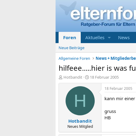
Foren
Aktuelles
News
Neue Beiträge
Allgemeine Foren
News + Mitgliederb
hilfeee.....hier is was fu
E
E
Hotbandit
18 Februar 2005
r
r
s
s
18 Februar 2005
t
t
H
kann mir einer
e
e
l
l
l
l
gruss
e
t
HB
Hotbandit
r
a
m
Neues Mitglied