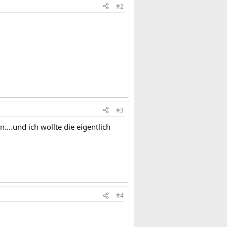
#2
#3
...und ich wollte die eigentlich
#4