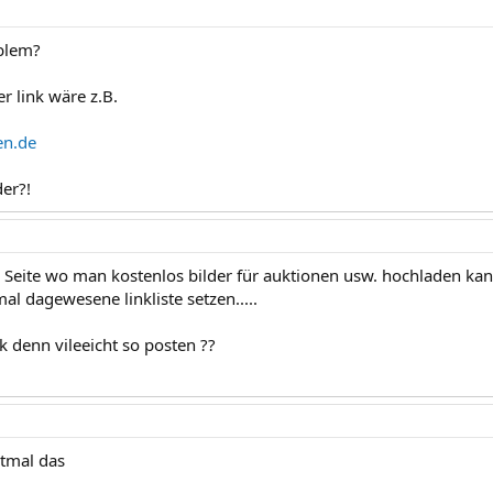
blem?
er link wäre z.B.
en.de
der?!
 Seite wo man kostenlos bilder für auktionen usw. hochladen kann.
mal dagewesene linkliste setzen.....
nk denn vileeicht so posten ??
tmal das