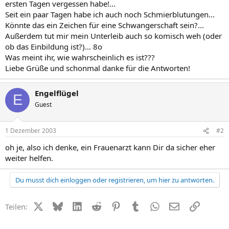
ersten Tagen vergessen habe!...
Seit ein paar Tagen habe ich auch noch Schmierblutungen...
Könnte das ein Zeichen für eine Schwangerschaft sein?...
Außerdem tut mir mein Unterleib auch so komisch weh (oder
ob das Einbildung ist?)... 8o
Was meint ihr, wie wahrscheinlich es ist???
Liebe Grüße und schonmal danke für die Antworten!
Engelflügel
E
Guest
1 Dezember 2003
#2
oh je, also ich denke, ein Frauenarzt kann Dir da sicher eher
weiter helfen.
Du musst dich einloggen oder registrieren, um hier zu antworten.
X (Twitter)
Bluesky
LinkedIn
Reddit
Pinterest
Tumblr
WhatsApp
E-Mail
Link
Teilen: