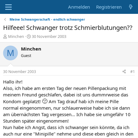
Anmelden
Registrieren
Meine Schwangerschaft - endlich schwanger
Hilfeee! Schwanger trotz Schmierblutungen??
E
E
Minchen
30 November 2003
r
r
s
s
Minchen
M
t
t
Guest
e
e
l
l
l
l
30 November 2003
#1
e
t
r
a
Hallo ihr!
m
Also, ich habe am ersten Tag der neuen Pillenpackung mit
meinem Freund geschlafen, dabei ist uns dummrweise das
🙁
Kondom geplatzt!
Am Tag drauf hab ich meine Pille
normal eingenommen, nur schlauerweise habe ich sie dann
am übernächsten Tag vergessen... Ich habe sie umgefähr 10
Stunden später eingenommen!
Nun habe ich Angst, dass ich schwanger sein könnte, da ich
auch nur eine "Minipille" nehme und diese eben gleich in den