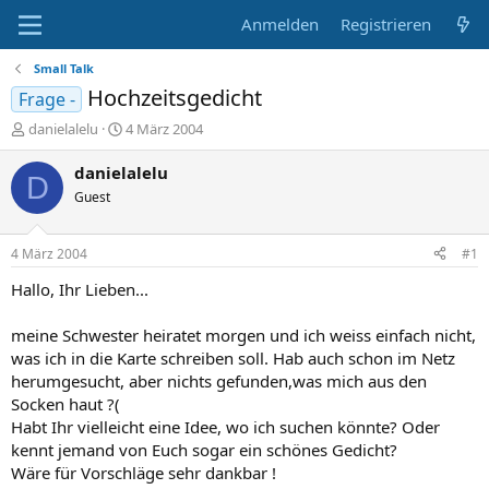
Anmelden
Registrieren
Small Talk
Hochzeitsgedicht
Frage -
E
E
danielalelu
4 März 2004
r
r
s
s
danielalelu
D
t
t
Guest
e
e
l
l
l
l
4 März 2004
#1
e
t
r
a
Hallo, Ihr Lieben...
m
meine Schwester heiratet morgen und ich weiss einfach nicht,
was ich in die Karte schreiben soll. Hab auch schon im Netz
herumgesucht, aber nichts gefunden,was mich aus den
Socken haut ?(
Habt Ihr vielleicht eine Idee, wo ich suchen könnte? Oder
kennt jemand von Euch sogar ein schönes Gedicht?
Wäre für Vorschläge sehr dankbar !