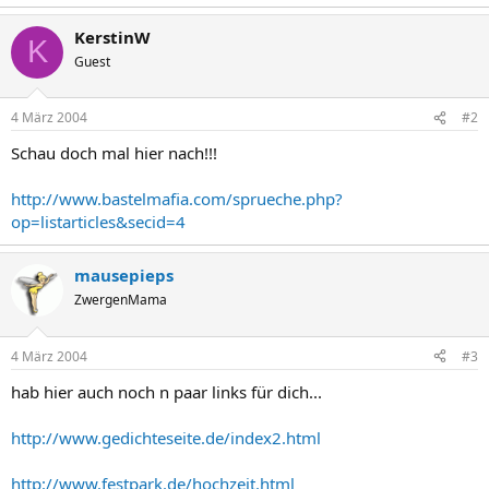
KerstinW
K
Guest
4 März 2004
#2
Schau doch mal hier nach!!!
http://www.bastelmafia.com/sprueche.php?
op=listarticles&secid=4
mausepieps
ZwergenMama
4 März 2004
#3
hab hier auch noch n paar links für dich...
http://www.gedichteseite.de/index2.html
http://www.festpark.de/hochzeit.html