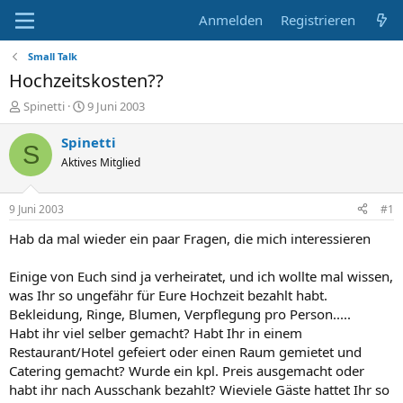
Anmelden
Registrieren
Small Talk
Hochzeitskosten??
E
E
Spinetti
9 Juni 2003
r
r
s
s
Spinetti
S
t
t
Aktives Mitglied
e
e
l
l
l
l
9 Juni 2003
#1
e
t
r
a
Hab da mal wieder ein paar Fragen, die mich interessieren
m
Einige von Euch sind ja verheiratet, und ich wollte mal wissen,
was Ihr so ungefähr für Eure Hochzeit bezahlt habt.
Bekleidung, Ringe, Blumen, Verpflegung pro Person.....
Habt ihr viel selber gemacht? Habt Ihr in einem
Restaurant/Hotel gefeiert oder einen Raum gemietet und
Catering gemacht? Wurde ein kpl. Preis ausgemacht oder
habt ihr nach Ausschank bezahlt? Wieviele Gäste hattet Ihr so