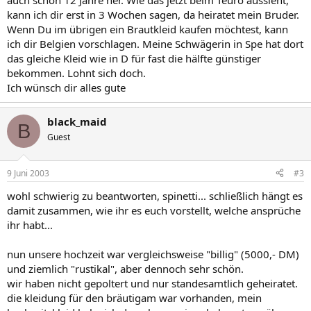
auch schon 12 Jahre her. Wie das jetzt beim Teuro aussieht,
kann ich dir erst in 3 Wochen sagen, da heiratet mein Bruder.
Wenn Du im übrigen ein Brautkleid kaufen möchtest, kann
ich dir Belgien vorschlagen. Meine Schwägerin in Spe hat dort
das gleiche Kleid wie in D für fast die hälfte günstiger
bekommen. Lohnt sich doch.
Ich wünsch dir alles gute
black_maid
B
Guest
9 Juni 2003
#3
wohl schwierig zu beantworten, spinetti... schließlich hängt es
damit zusammen, wie ihr es euch vorstellt, welche ansprüche
ihr habt...
nun unsere hochzeit war vergleichsweise "billig" (5000,- DM)
und ziemlich "rustikal", aber dennoch sehr schön.
wir haben nicht gepoltert und nur standesamtlich geheiratet.
die kleidung für den bräutigam war vorhanden, mein