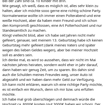
Bei der Zahl sind ca. 10 Kinder mit drin.
Wie gesagt, ich weiß, dass es möglich ist, alles sehr klein zu
halten, aber ich möchte sooo gerne eine richtig schöne Party.
Normalerweise wollte ich immer einen Polterabend und eine
weiße Hochzeit, aber da haben mein Freund und ich schon
den Kompromiß geschlossen, eine Art Polterhochzeit und nur
Standesamtlich zu machen.
Klingt vielleicht blöd, aber ich habe seit Jahren nicht mehr
gefeiert, genauer, seit meinem 13. Geburtstag habe ich keinen
Geburtstag mehr gefeiert (dank meines Vaters und später
wegen des lieben Geldes wegen), aber bei meiner Hochzeit
soll es anders sein.
Ich denke mal, es wird so aussehen, dass wir nicht im Mai
nächsten Jahres heiraten, sondern wohl eher in Jahr darauf,
dann haben wir genug Zeit, um zu sparen. Bis dahin sind
auch die Schulden meines Freundes weg, unser Auto ist
abgezahlt und wir haben dann mehr Geld zur Verfügung.
Ich kann nicht erklären, warum ich eine richtige Party möchte,
es ist einfach ein Wunsch, denn ich mir bzw. uns erfüllen
möchte.
Ich habe mal grob überschlagen und demnach würde die
Hochzeit ca. 8000€ kosten (gut 3000€ haben wir schon). Der