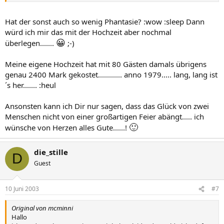
Hat der sonst auch so wenig Phantasie? :wow :sleep Dann
würd ich mir das mit der Hochzeit aber nochmal
😀
überlegen.......
;-)
Meine eigene Hochzeit hat mit 80 Gästen damals übrigens
genau 2400 Mark gekostet............ anno 1979..... lang, lang ist
´s her....... :heul
Ansonsten kann ich Dir nur sagen, dass das Glück von zwei
Menschen nicht von einer großartigen Feier abängt..... ich
🙂
wünsche von Herzen alles Gute......!
die_stille
D
Guest
10 Juni 2003
#7
Original von mcminni
Hallo