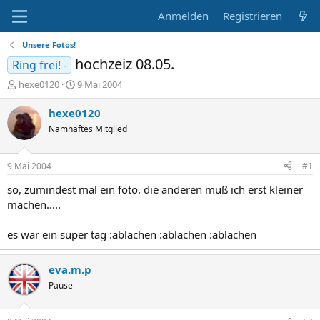
Anmelden
Registrieren
Unsere Fotos!
hochzeiz 08.05.
Ring frei! -
E
E
hexe0120
9 Mai 2004
r
r
s
s
hexe0120
t
t
Namhaftes Mitglied
e
e
l
l
l
l
9 Mai 2004
#1
e
t
r
a
so, zumindest mal ein foto. die anderen muß ich erst kleiner
m
machen.....
es war ein super tag :ablachen :ablachen :ablachen
eva.m.p
Pause