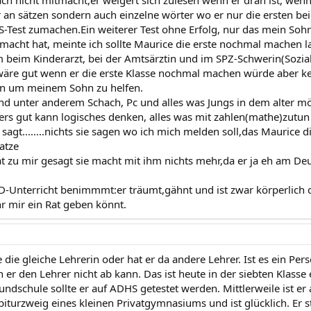
ur an sätzen sondern auch einzelne wörter wo er nur die ersten b
RS-Test zumachen.Ein weiterer Test ohne Erfolg, nur das mein Soh
emacht hat, meinte ich sollte Maurice die erste nochmal machen l
m beim Kinderarzt, bei der Amtsärztin und im SPZ-Schwerin(Sozia
 wäre gut wenn er die erste Klasse nochmal machen würde aber ke
nn um meinem Sohn zu helfen.
nd unter anderem Schach, Pc und alles was Jungs in dem alter mö
rs gut kann logisches denken, alles was mit zahlen(mathe)zutun 
sagt........nichts sie sagen wo ich mich melden soll,das Maurice d
atze
t zu mir gesagt sie macht mit ihm nichts mehr,da er ja eh am Deu
 D-Unterricht benimmmt:er träumt,gähnt und ist zwar körperlich da
hr mir ein Rat geben könnt.
e die gleiche Lehrerin oder hat er da andere Lehrer. Ist es ein 
er den Lehrer nicht ab kann. Das ist heute in der siebten Kla
undschule sollte er auf ADHS getestet werden. Mittlerweile ist er 
biturzweig eines kleinen Privatgymnasiums und ist glücklich. Er