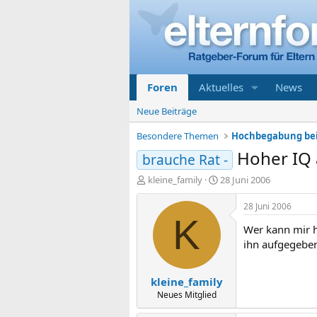
Foren
Aktuelles
News
Neue Beiträge
Besondere Themen
Hoher IQ 
brauche Rat -
E
E
kleine_family
28 Juni 2006
r
r
s
s
28 Juni 2006
t
t
K
Wer kann mir he
e
e
l
l
ihn aufgegeben
l
l
e
t
kleine_family
r
a
m
Neues Mitglied