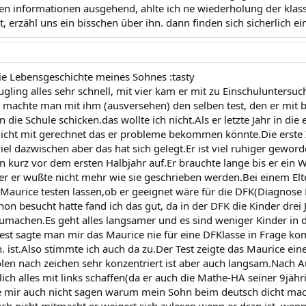
n informationen ausgehend, ahlte ich ne wiederholung der klasse
, erzähl uns ein bisschen über ihn. dann finden sich sicherlich 
ie Lebensgeschichte meines Sohnes :tasty
äugling alles sehr schnell, mit vier kam er mit zu Einschulunters
ie machte man mit ihm (ausversehen) den selben test, den er mit 
 die Schule schicken.das wollte ich nicht.Als er letzte Jahr in die
icht mit gerechnet das er probleme bekommen könnte.Die erste Ze
viel dazwischen aber das hat sich gelegt.Er ist viel ruhiger geword
n kurz vor dem ersten Halbjahr auf.Er brauchte lange bis er ein W
r er wußte nicht mehr wie sie geschrieben werden.Bei einem Elt
e Maurice testen lassen,ob er geeignet wäre für die DFK(Diagnose
hon besucht hatte fand ich das gut, da in der DFK die Kinder drei
zumachen.Es geht alles langsamer und es sind weniger Kinder in d
est sagte man mir das Maurice nie für eine DFKlasse in Frage ko
. ist.Also stimmte ich auch da zu.Der Test zeigte das Maurice ei
len nach zeichen sehr konzentriert ist aber auch langsam.Nach 
ich alles mit links schaffen(da er auch die Mathe-HA seiner 9jäh
e mir auch nicht sagen warum mein Sohn beim deutsch dicht mac
ach nicht mitmacht,er weigert sich zulesen wenn er dran ist, wenn