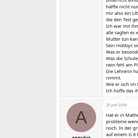
hälfte nicht n
mir also ein L
die den Test g
Ich war mit ih
alle sagten es
Mutter tun ka
Sein Hobbys si
Was er besonde
Was die Schule 
nein fehl am Pl
Die Lehrerin ha
nimmt.
Wie er sich im
Ich hoffe das i
28 Juni 2006
A
Hat er in Math
probleme wenn 
noch. In der gr
auf einem G 8 
angulus