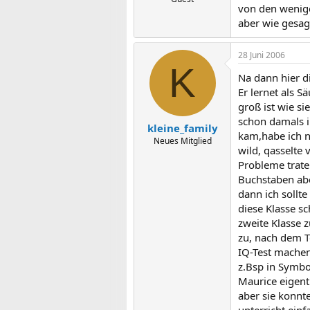
von den wenige
aber wie gesagt
28 Juni 2006
K
Na dann hier d
Er lernet als S
groß ist wie s
schon damals in
kleine_family
kam,habe ich n
Neues Mitglied
wild, qasselte 
Probleme trate
Buchstaben abe
dann ich sollt
diese Klasse sc
zweite Klasse 
zu, nach dem T
IQ-Test machen
z.Bsp in Symbo
Maurice eigentl
aber sie konnt
unterricht einf