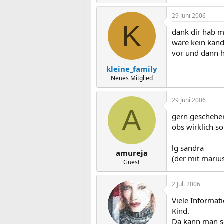
29 Juni 2006
K
dank dir hab mi
wäre kein kand
vor und dann 
kleine_family
Neues Mitglied
29 Juni 2006
A
gern geschehe
obs wirklich so
lg sandra
amureja
(der mit mariu
Guest
2 Juli 2006
Viele Informat
Kind.
Da kann man so