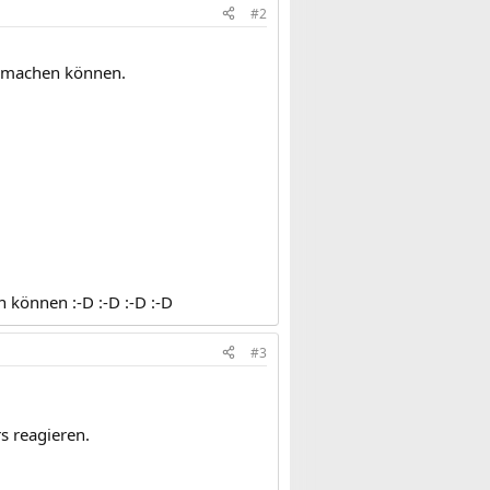
#2
ld machen können.
 können :-D :-D :-D :-D
#3
s reagieren.