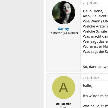
28 Juni 2006
Hallo Diana,
also, vielleic
Wie/Wann (Alte
Welche Ärzte h
Sanny
Welche Schule 
*extrem* (GL N8Bar)
Was macht dein
Wer sagt das e
Worin ist er H
Was sagt die S
So, dann antwo
28 Juni 2006
A
hallo,
ich würde mich
amureja
was heißt, er 
Guest