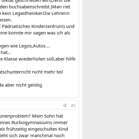
eiden buchsabenschreibt.)Man riet
n kein Legastheniker.Die Lehrerin
assen.
l Pädriatisches Kinderzentrum) und
ine konnte mir sagen was ich als
gen wie Legos,Autos....
hat...
ie Klasse wiederholen soll,aber hilfe
tschunterricht nicht mehr teil
 aber nicht geistig.
#5
Personenproblem? Mein Sohn hat
sse eines Rurbogymnasiums immer
als frühzeitig eingeschultes Kind
 steht sich zwar manchmal noch