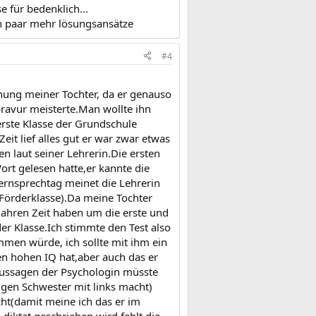
 für bedenklich...
ein paar mehr lösungsansätze
#4
uchung meiner Tochter, da er genauso
bravur meisterte.Man wollte ihn
 erste Klasse der Grundschule
it lief alles gut er war zwar etwas
en laut seiner Lehrerin.Die ersten
ort gelesen hatte,er kannte die
ernsprechtag meinet die Lehrerin
 Förderklasse).Da meine Tochter
 Jahren Zeit haben um die erste und
er Klasse.Ich stimmte den Test also
mmen würde, ich sollte mit ihm ein
nen hohen IQ hat,aber auch das er
Aussagen der Psychologin müsste
rigen Schwester mit links macht)
ht(damit meine ich das er im
 diktat geschrieben wird,fehlt die