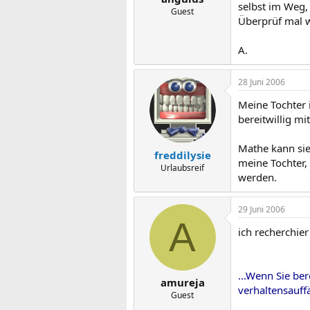
selbst im Weg,
Guest
Überprüf mal w
A.
28 Juni 2006
Meine Tochter 
bereitwillig mit
Mathe kann sie
freddilysie
meine Tochter,
Urlaubsreif
werden.
29 Juni 2006
A
ich recherchie
...Wenn Sie ber
amureja
verhaltensauffä
Guest