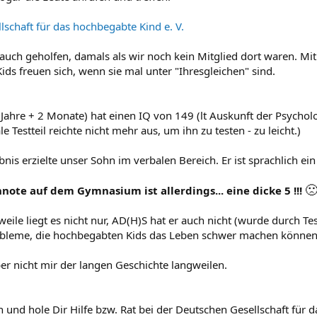
lschaft für das hochbegabte Kind e. V.
auch geholfen, damals als wir noch kein Mitglied dort waren. Mitl
ids freuen sich, wenn sie mal unter "Ihresgleichen" sind.
Jahre + 2 Monate) hat einen IQ von 149 (lt Auskunft der Psychol
e Testteil reichte nicht mehr aus, um ihn zu testen - zu leicht.)
nis erzielte unser Sohn im verbalen Bereich. Er ist sprachlich ein

note auf dem Gymnasium ist allerdings... eine dicke 5 !!!
eile liegt es nicht nur, AD(H)S hat er auch nicht (wurde durch Te
bleme, die hochbegabten Kids das Leben schwer machen können
ber nicht mir der langen Geschichte langweilen.
h und hole Dir Hilfe bzw. Rat bei der Deutschen Gesellschaft für 