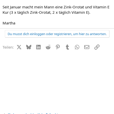
Seit Januar macht mein Mann eine Zink-Orotat und Vitamin E
Kur (3 x täglich Zink-Orotat, 2 x täglich Vitamin E).
Martha
Du musst dich einloggen oder registrieren, um hier zu antworten.
X (Twitter)
Bluesky
LinkedIn
Reddit
Pinterest
Tumblr
WhatsApp
E-Mail
Link
Teilen: