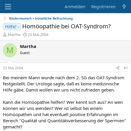
Anmelden
Registrieren
Kinderwunsch + künstliche Befruchtung
Homöopathie bei OAT-Syndrom?
Hilfe! -
E
E
Martha
23 Mai 2004
r
r
s
s
Martha
M
t
t
Guest
e
e
l
l
l
l
23 Mai 2004
#1
e
t
r
a
Bei meinem Mann wurde nach dem 2. SG das OAT-Syndrom
m
festgestellt. Der Urologe sagte, daß es keine medizinische
Hilfe gäbe. Damit wollen wir uns nicht zufrieden geben.
Kann die Homöopathie helfen? Wer kennt sich aus? An wen
können wir uns wenden? Wer ist selbst bei einem
Homöopathen und hat eventuell positive Erfahrungen im
Bereich "Qualität und Quantitätsverbesserung der Spermien"
gemacht?