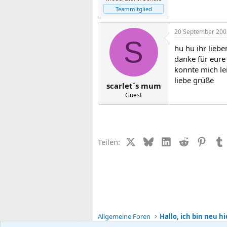
Teammitglied
20 September 200
S
hu hu ihr liebe
danke für eure
konnte mich le
liebe grüße
scarlet´s mum
Guest
X (Twitter)
Bluesky
LinkedIn
Reddit
Pinter
Teilen:
Allgemeine Foren
Hallo, ich bin neu hi