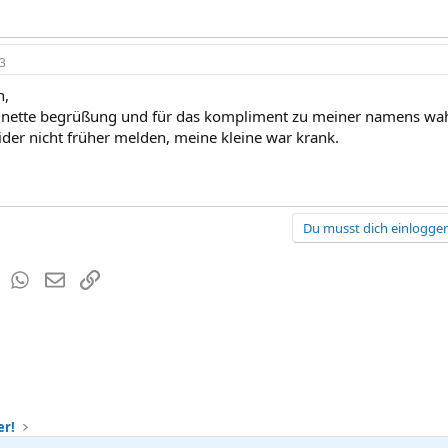
3
n,
 nette begrüßung und für das kompliment zu meiner namens wahl
ider nicht früher melden, meine kleine war krank.
Du musst dich einloggen
est
Tumblr
WhatsApp
E-Mail
Link
er!