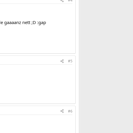
#4
le gaaaanz nett ;D :gap
#5
#6