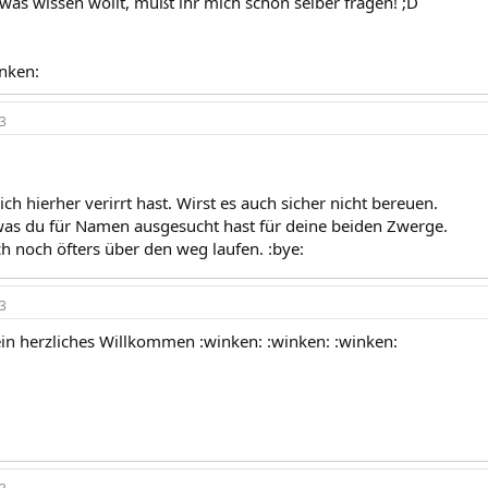
was wissen wollt, müßt ihr mich schon selber fragen! ;D
inken:
3
ch hierher verirrt hast. Wirst es auch sicher nicht bereuen.
, was du für Namen ausgesucht hast für deine beiden Zwerge.
h noch öfters über den weg laufen. :bye:
3
in herzliches Willkommen :winken: :winken: :winken: