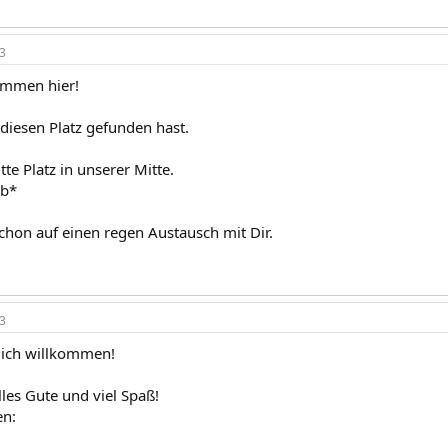
3
ommen hier!
diesen Platz gefunden hast.
te Platz in unserer Mitte.
eb*
schon auf einen regen Austausch mit Dir.
3
lich willkommen!
les Gute und viel Spaß!
en: