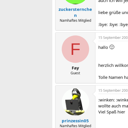
auch ich will j
zuckersternche
liebe grüße un
n
Namhaftes Mitglied
:bye: :bye: :bye
15 September 200
F
🙂
hallo
herzlich willk
Fay
Guest
Tolle Namen h
15 September 200
:winken: :wink
wollte auch ma
Viel Spaß hier
prinzessin05
Namhaftes Mitglied