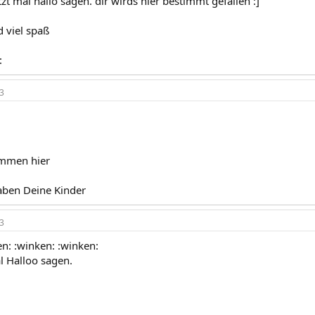
etzt mal hallo sagen. dir wirds hier bestimmt gefallen :]
d viel spaß
:
3
ommen hier
aben Deine Kinder
3
en: :winken: :winken:
l Halloo sagen.