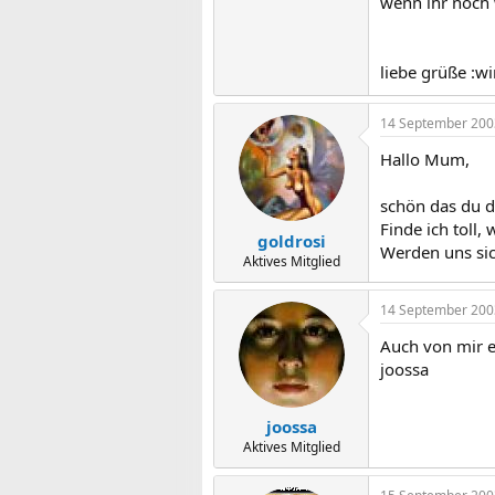
wenn ihr noch 
liebe grüße :w
14 September 200
Hallo Mum,
schön das du di
Finde ich toll
goldrosi
Werden uns sic
Aktives Mitglied
14 September 200
Auch von mir e
joossa
joossa
Aktives Mitglied