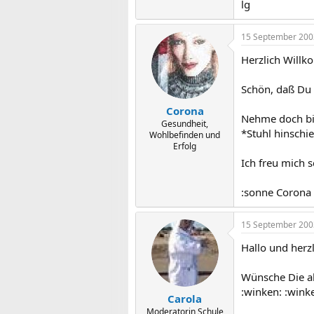
lg
15 September 200
Herzlich Willk
Schön, daß Du 
Corona
Nehme doch bit
Gesundheit,
*Stuhl hinschi
Wohlbefinden und
Erfolg
Ich freu mich 
:sonne Corona
15 September 200
Hallo und herz
Wünsche Die al
:winken: :wink
Carola
Moderatorin Schule