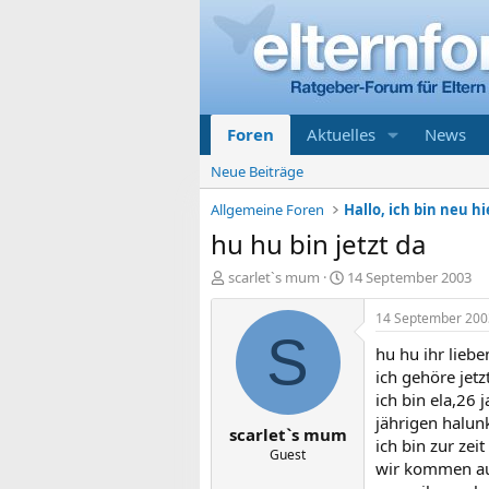
Foren
Aktuelles
News
Neue Beiträge
Allgemeine Foren
Hallo, ich bin neu hi
hu hu bin jetzt da
E
E
scarlet`s mum
14 September 2003
r
r
s
s
14 September 200
t
t
S
hu hu ihr liebe
e
e
l
l
ich gehöre jetz
l
l
ich bin ela,26 
e
t
jährigen halun
scarlet`s mum
r
a
ich bin zur zei
m
Guest
wir kommen aus