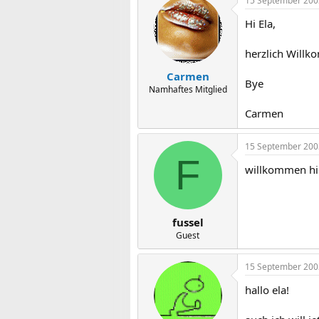
15 September 200
Hi Ela,
herzlich Willko
Carmen
Bye
Namhaftes Mitglied
Carmen
15 September 200
F
willkommen hie
fussel
Guest
15 September 200
hallo ela!