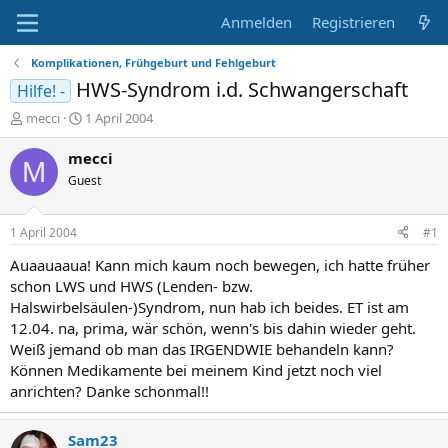
Anmelden
Registrieren
Komplikationen, Frühgeburt und Fehlgeburt
HWS-Syndrom i.d. Schwangerschaft
Hilfe! -
E
E
mecci
1 April 2004
r
r
s
s
mecci
M
t
t
Guest
e
e
l
l
l
l
1 April 2004
#1
e
t
r
a
Auaauaaua! Kann mich kaum noch bewegen, ich hatte früher
m
schon LWS und HWS (Lenden- bzw.
Halswirbelsäulen-)Syndrom, nun hab ich beides. ET ist am
12.04. na, prima, wär schön, wenn's bis dahin wieder geht.
Weiß jemand ob man das IRGENDWIE behandeln kann?
Können Medikamente bei meinem Kind jetzt noch viel
anrichten? Danke schonmal!!
Sam23