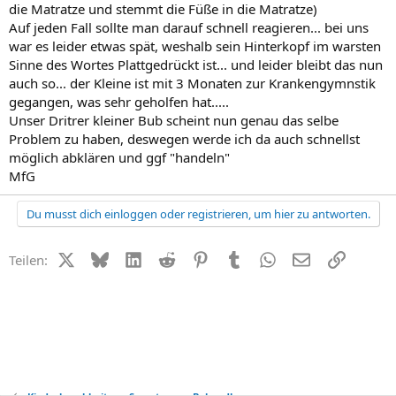
die Matratze und stemmt die Füße in die Matratze)
Auf jeden Fall sollte man darauf schnell reagieren... bei uns
war es leider etwas spät, weshalb sein Hinterkopf im warsten
Sinne des Wortes Plattgedrückt ist... und leider bleibt das nun
auch so... der Kleine ist mit 3 Monaten zur Krankengymnstik
gegangen, was sehr geholfen hat.....
Unser Dritrer kleiner Bub scheint nun genau das selbe
Problem zu haben, deswegen werde ich da auch schnellst
möglich abklären und ggf "handeln"
MfG
Du musst dich einloggen oder registrieren, um hier zu antworten.
X (Twitter)
Bluesky
LinkedIn
Reddit
Pinterest
Tumblr
WhatsApp
E-Mail
Link
Teilen: