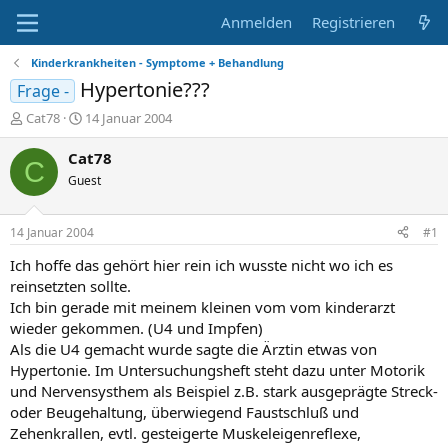
Anmelden
Registrieren
Kinderkrankheiten - Symptome + Behandlung
Hypertonie???
Frage -
E
E
Cat78
14 Januar 2004
r
r
s
s
Cat78
C
t
t
Guest
e
e
l
l
l
l
14 Januar 2004
#1
e
t
r
a
Ich hoffe das gehört hier rein ich wusste nicht wo ich es
m
reinsetzten sollte.
Ich bin gerade mit meinem kleinen vom vom kinderarzt
wieder gekommen. (U4 und Impfen)
Als die U4 gemacht wurde sagte die Ärztin etwas von
Hypertonie. Im Untersuchungsheft steht dazu unter Motorik
und Nervensysthem als Beispiel z.B. stark ausgeprägte Streck-
oder Beugehaltung, überwiegend Faustschluß und
Zehenkrallen, evtl. gesteigerte Muskeleigenreflexe,