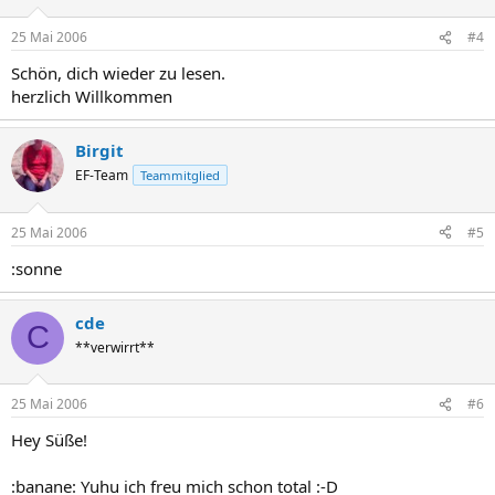
25 Mai 2006
#4
Schön, dich wieder zu lesen.
herzlich Willkommen
Birgit
EF-Team
Teammitglied
25 Mai 2006
#5
:sonne
cde
C
**verwirrt**
25 Mai 2006
#6
Hey Süße!
:banane: Yuhu ich freu mich schon total :-D