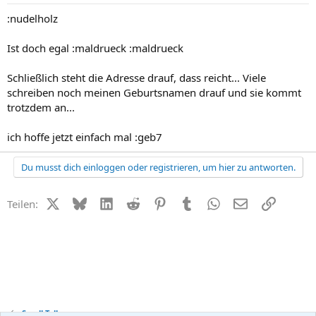
:nudelholz
Ist doch egal :maldrueck :maldrueck
Schließlich steht die Adresse drauf, dass reicht... Viele
schreiben noch meinen Geburtsnamen drauf und sie kommt
trotzdem an...
ich hoffe jetzt einfach mal :geb7
Du musst dich einloggen oder registrieren, um hier zu antworten.
X (Twitter)
Bluesky
LinkedIn
Reddit
Pinterest
Tumblr
WhatsApp
E-Mail
Link
Teilen:
Small Talk