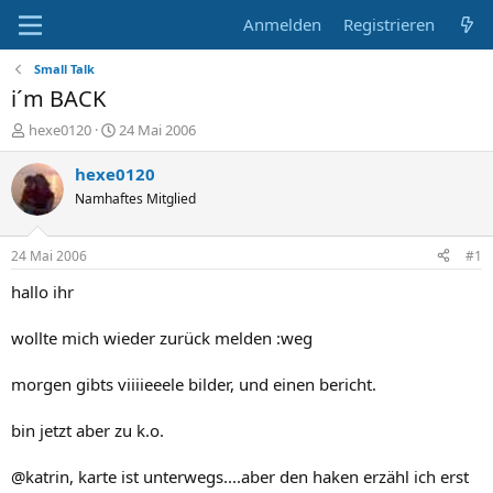
Anmelden
Registrieren
Small Talk
i´m BACK
E
E
hexe0120
24 Mai 2006
r
r
s
s
hexe0120
t
t
Namhaftes Mitglied
e
e
l
l
l
l
24 Mai 2006
#1
e
t
r
a
hallo ihr
m
wollte mich wieder zurück melden :weg
morgen gibts viiiieeele bilder, und einen bericht.
bin jetzt aber zu k.o.
@katrin, karte ist unterwegs....aber den haken erzähl ich erst