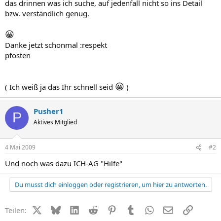
das drinnen was ich suche, auf jedenfall nicht so ins Detail
bzw. verständlich genug.
😀
Danke jetzt schonmal :respekt
pfosten
😀
( Ich weiß ja das Ihr schnell seid
)
Pusher1
P
Aktives Mitglied
4 Mai 2009
#2
Und noch was dazu ICH-AG "Hilfe"
Du musst dich einloggen oder registrieren, um hier zu antworten.
X (Twitter)
Bluesky
LinkedIn
Reddit
Pinterest
Tumblr
WhatsApp
E-Mail
Link
Teilen: