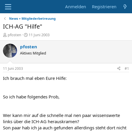
Anmelden
Registrieren
News + Mitgliederbetreuung
ICH-AG "Hilfe"
E
E
pfosten
11 Juni 2003
r
r
s
s
pfosten
t
t
Aktives Mitglied
e
e
l
l
l
l
11 Juni 2003
#1
e
t
r
a
Ich brauch mal eben Eure Hilfe:
m
So ich habe folgendes Prob,
Wer kann mir auf die schnelle mal nen paar wissenswerte
links über die ICH-AG herauskramen?
Son paar hab ich ja auch gefunden allerdings steht dort nicht