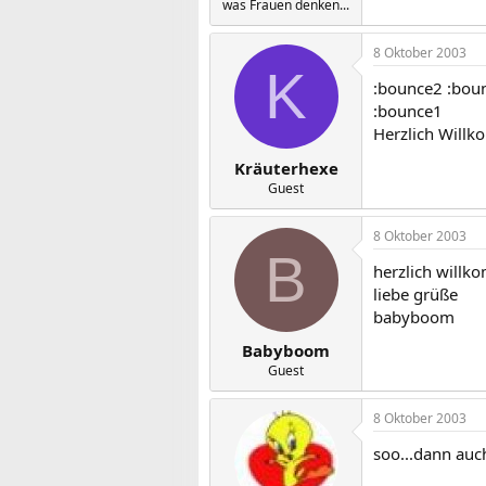
was Frauen denken...
8 Oktober 2003
K
:bounce2 :bou
:bounce1
Herzlich Will
Kräuterhexe
Guest
8 Oktober 2003
B
herzlich willk
liebe grüße
babyboom
Babyboom
Guest
8 Oktober 2003
soo...dann auc