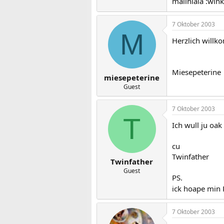
maliniala :win
7 Oktober 2003
M
Herzlich willk
Miesepeterine
miesepeterine
Guest
7 Oktober 2003
T
Ich wull ju oa
cu
Twinfather
Twinfather
Guest
PS.
ick hoape min 
7 Oktober 2003