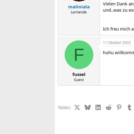
Vielen Dank an 
maliniala
und..was zu e
Lernende
Ich freu mich a
11 Oktober 2003
F
huhu willkomme
fussel
Guest
X (Twitter)
Bluesky
LinkedIn
Reddit
Pinter
Teilen: