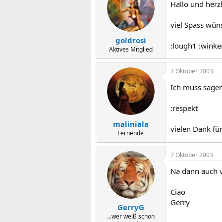
Hallo und herz
viel Spass wün
goldrosi
:lough1 :winke
Aktives Mitglied
7 Oktober 2003
Ich muss sagen 
:respekt
maliniala
vielen Dank für
Lernende
7 Oktober 2003
Na dann auch v
Ciao
Gerry
GerryG
...wer weiß schon