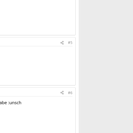
#5
#6
habe :unsch