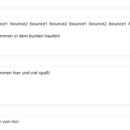
nce1 :bounce2 :bounce1 :bounce2 :bounce1 :bounce2 :bounce1 
kommen in dem bunten Haufen!
ommen hier und viel spaß!
h von mir: