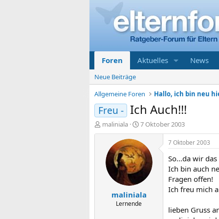
Foren
Aktuelles
News
Neue Beiträge
Allgemeine Foren
Hallo, ich bin neu hi
Ich Auch!!!
Freu -
E
E
maliniala
7 Oktober 2003
r
r
s
s
7 Oktober 2003
t
t
So...da wir da
e
e
l
l
Ich bin auch n
l
l
Fragen offen!
e
t
Ich freu mich au
maliniala
r
a
m
Lernende
lieben Gruss a