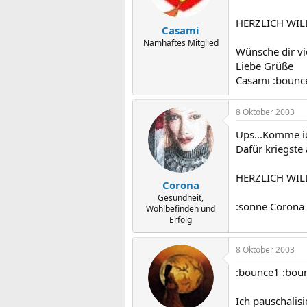
HERZLICH WIL
Casami
Namhaftes Mitglied
Wünsche dir vie
Liebe Grüße
Casami :bounc
8 Oktober 2003
Ups...Komme ic
Dafür kriegste
HERZLICH WI
Corona
Gesundheit,
:sonne Corona
Wohlbefinden und
Erfolg
8 Oktober 2003
:bounce1 :bou
Ich pauschalisi