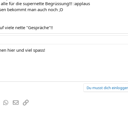
alle für die supernette Begrüssung!!! :applaus
ssen bekommt man auch noch ;D
uf viele nette "Gespräche"!!
n hier und viel spass!
Du musst dich einloggen
est
Tumblr
WhatsApp
E-Mail
Link