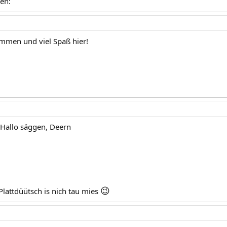
ken:
ommen und viel Spaß hier!
k Hallo säggen, Deern
😉
Plattdüütsch is nich tau mies