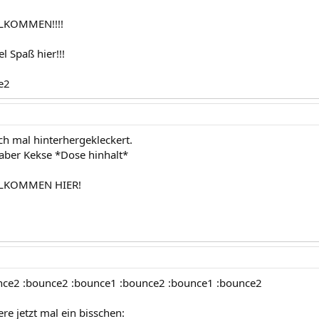
LKOMMEN!!!!
l Spaß hier!!!
e2
h mal hinterhergekleckert.
 aber Kekse *Dose hinhalt*
LLKOMMEN HIER!
nce2 :bounce2 :bounce1 :bounce2 :bounce1 :bounce2
ere jetzt mal ein bisschen: