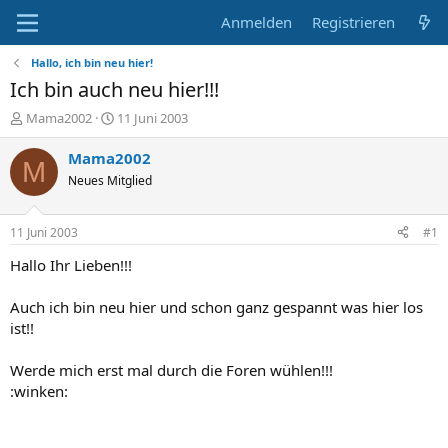
Anmelden
Registrieren
Hallo, ich bin neu hier!
Ich bin auch neu hier!!!
E
E
Mama2002
11 Juni 2003
r
r
s
s
Mama2002
M
t
t
Neues Mitglied
e
e
l
l
l
l
11 Juni 2003
#1
e
t
r
a
Hallo Ihr Lieben!!!
m
Auch ich bin neu hier und schon ganz gespannt was hier los
ist!!
Werde mich erst mal durch die Foren wühlen!!!
:winken: