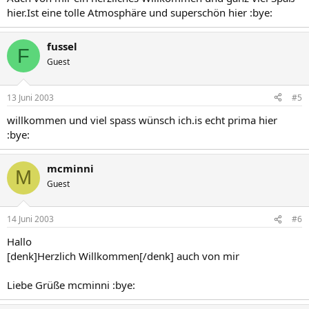
hier.Ist eine tolle Atmosphäre und superschön hier :bye:
fussel
F
Guest
13 Juni 2003
#5
willkommen und viel spass wünsch ich.is echt prima hier
:bye:
mcminni
M
Guest
14 Juni 2003
#6
Hallo
[denk]Herzlich Willkommen[/denk] auch von mir
Liebe Grüße mcminni :bye: