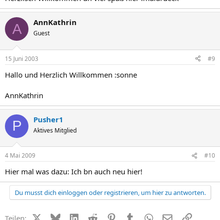
AnnKathrin
A
Guest
15 Juni 2003
#9
Hallo und Herzlich Willkommen :sonne
AnnKathrin
Pusher1
P
Aktives Mitglied
4 Mai 2009
#10
Hier mal was dazu: Ich bn auch neu hier!
Du musst dich einloggen oder registrieren, um hier zu antworten.
X (Twitter)
Bluesky
LinkedIn
Reddit
Pinterest
Tumblr
WhatsApp
E-Mail
Link
Teilen: