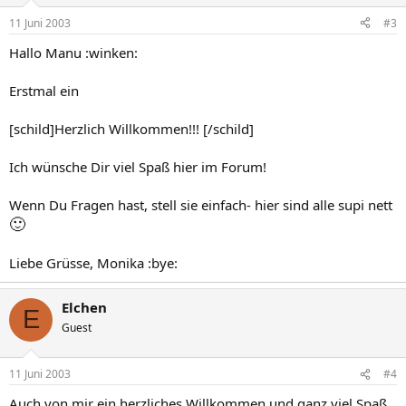
11 Juni 2003
#3
Hallo Manu :winken:
Erstmal ein
[schild]Herzlich Willkommen!!! [/schild]
Ich wünsche Dir viel Spaß hier im Forum!
Wenn Du Fragen hast, stell sie einfach- hier sind alle supi nett
🙂
Liebe Grüsse, Monika :bye:
Elchen
E
Guest
11 Juni 2003
#4
Auch von mir ein herzliches Willkommen und ganz viel Spaß