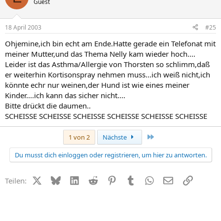
Guest
18 April 2003
#25
Ohjemine,ich bin echt am Ende.Hatte gerade ein Telefonat mit
meiner Mutter,und das Thema Nelly kam wieder hoch....
Leider ist das Asthma/Allergie von Thorsten so schlimm,daß
er weiterhin Kortisonspray nehmen muss...ich weiß nicht,ich
könnte echr nur weinen,der Hund ist wie eines meiner
Kinder....ich kann das sicher nicht....
Bitte drückt die daumen..
SCHEISSE SCHEISSE SCHEISSE SCHEISSE SCHEISSE SCHEISSE
Letzte
1 von 2
Nächste
Du musst dich einloggen oder registrieren, um hier zu antworten.
X (Twitter)
Bluesky
LinkedIn
Reddit
Pinterest
Tumblr
WhatsApp
E-Mail
Link
Teilen: