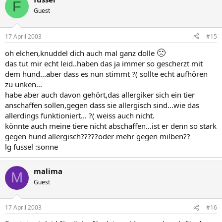
F
Guest
17 April 2003
#15
🙁
oh elchen,knuddel dich auch mal ganz dolle
das tut mir echt leid..haben das ja immer so gescherzt mit
dem hund...aber dass es nun stimmt ?( sollte echt aufhören
zu unken...
habe aber auch davon gehört,das allergiker sich ein tier
anschaffen sollen,gegen dass sie allergisch sind...wie das
allerdings funktioniert... ?( weiss auch nicht.
könnte auch meine tiere nicht abschaffen...ist er denn so stark
gegen hund allergisch?????oder mehr gegen milben??
lg fussel :sonne
malima
M
Guest
17 April 2003
#16