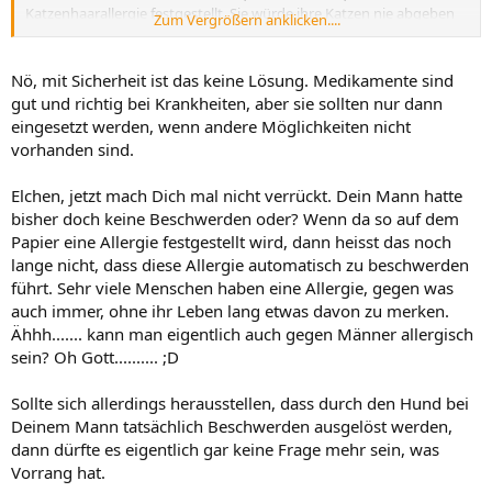
Katzenhaarallergie festgestellt. Sie würde ihre Katzen nie abgeben
Zum Vergrößern anklicken....
und hat auch Medikamente, die die Reaktionen unterbinden.
Aber ich weiß nicht, ob dies wirklich eine Lösung ist.
Nö, mit Sicherheit ist das keine Lösung. Medikamente sind
gut und richtig bei Krankheiten, aber sie sollten nur dann
.
eingesetzt werden, wenn andere Möglichkeiten nicht
vorhanden sind.
Elchen, jetzt mach Dich mal nicht verrückt. Dein Mann hatte
bisher doch keine Beschwerden oder? Wenn da so auf dem
Papier eine Allergie festgestellt wird, dann heisst das noch
lange nicht, dass diese Allergie automatisch zu beschwerden
führt. Sehr viele Menschen haben eine Allergie, gegen was
auch immer, ohne ihr Leben lang etwas davon zu merken.
Ähhh....... kann man eigentlich auch gegen Männer allergisch
sein? Oh Gott.......... ;D
Sollte sich allerdings herausstellen, dass durch den Hund bei
Deinem Mann tatsächlich Beschwerden ausgelöst werden,
dann dürfte es eigentlich gar keine Frage mehr sein, was
Vorrang hat.