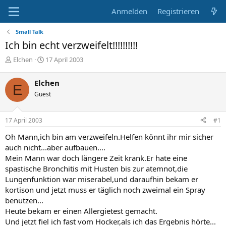
Anmelden
Registrieren
Small Talk
Ich bin echt verzweifelt!!!!!!!!!!
E
E
Elchen
17 April 2003
r
r
s
s
Elchen
E
t
t
Guest
e
e
l
l
l
l
17 April 2003
#1
e
t
r
a
Oh Mann,ich bin am verzweifeln.Helfen könnt ihr mir sicher
m
auch nicht...aber aufbauen....
Mein Mann war doch längere Zeit krank.Er hate eine
spastische Bronchitis mit Husten bis zur atemnot,die
Lungenfunktion war miserabel,und daraufhin bekam er
kortison und jetzt muss er täglich noch zweimal ein Spray
benutzen...
Heute bekam er einen Allergietest gemacht.
Und jetzt fiel ich fast vom Hocker,als ich das Ergebnis hörte...